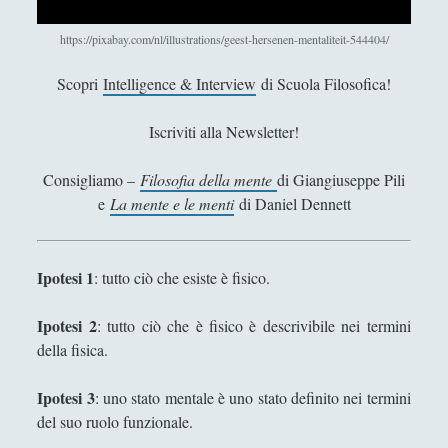
Filosofia
(799)
►
https://pixabay.com/nl/illustrations/geest-hersenen-mentaliteit-544404/
Saggi
(72)
►
Scopri
Intelligence & Interview
di Scuola Filosofica!
Scienza
(84)
►
Storia
(144)
►
Iscriviti alla Newsletter!
Libri Recensiti
(441)
►
Consigliamo –
Filosofia della mente
di Giangiuseppe Pili
e
La mente e le menti
di Daniel Dennett
Random
(28)
►
Ironia
(7)
►
Ipotesi 1
: tutto ciò che esiste è fisico.
Un Po’ Di Narrativa
(7)
►
Attualità
(12)
►
Ipotesi 2
: tutto ciò che è fisico è descrivibile nei termini
della fisica.
Azione Filosofica
(4)
►
Cinema e Serie
(15)
►
Ipotesi 3
: uno stato mentale è uno stato definito nei termini
del suo ruolo funzionale.
Collana di Scuola Filosofica
(13)
►