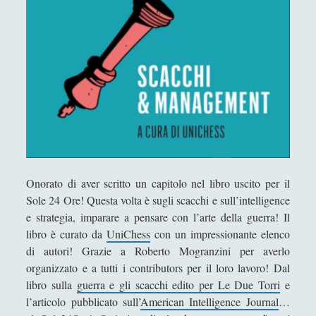
Antologia
(4)
►
Filosofia
(799)
►
Saggi
(72)
►
Scienza
(84)
►
Storia
(144)
►
Libri Recensiti
(441)
►
Random
(28)
►
Onorato di aver scritto un capitolo nel libro uscito per il
Ironia
(7)
►
Sole 24 Ore! Questa volta è sugli scacchi e sull’intelligence
e strategia, imparare a pensare con l’arte della guerra! Il
Un Po’ Di Narrativa
(7)
►
libro è curato da
UniChess
con un impressionante elenco
Attualità
(12)
►
di autori! Grazie a Roberto Mogranzini per averlo
organizzato e a tutti i contributors per il loro lavoro! Dal
Azione Filosofica
(4)
►
libro sulla
guerra e gli scacchi edito per Le Due Torri
e
Cinema e Serie
(15)
l’articolo pubblicato sull’
American Intelligence Journal
…
►