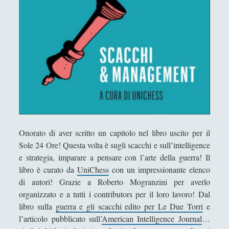
Antologia
(4)
►
Filosofia
(799)
►
Saggi
(72)
►
Scienza
(84)
►
Storia
(144)
►
Libri Recensiti
(441)
►
Random
(28)
►
Onorato di aver scritto un capitolo nel libro uscito per il
Ironia
(7)
►
Sole 24 Ore! Questa volta è sugli scacchi e sull’intelligence
e strategia, imparare a pensare con l’arte della guerra! Il
Un Po’ Di Narrativa
(7)
►
libro è curato da
UniChess
con un impressionante elenco
Attualità
(12)
►
di autori! Grazie a Roberto Mogranzini per averlo
organizzato e a tutti i contributors per il loro lavoro! Dal
Azione Filosofica
(4)
►
libro sulla
guerra e gli scacchi edito per Le Due Torri
e
Cinema e Serie
(15)
l’articolo pubblicato sull’
American Intelligence Journal
…
►