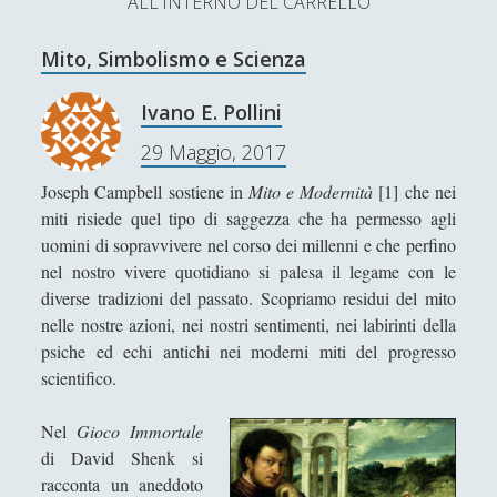
ALL'INTERNO DEL CARRELLO
L’Ultimo Scacco – Concorso Letterario
Mito, Simbolismo e Scienza
Contatti & Collabora!
CERCA
La nostra storia
Ivano E. Pollini
S
29 Maggio, 2017
e
t
f
y
a
Joseph Campbell sostiene in
Mito e Modernità
[1] che nei
r
w
a
o
miti risiede quel tipo di saggezza che ha permesso agli
c
uomini di sopravvivere nel corso dei millenni e che perfino
SUPPORT US
i
c
u
h
nel nostro vivere quotidiano si palesa il legame con le
t
e
t
diverse tradizioni del passato. Scopriamo residui del mito
Se apprezzi il nostro lavoro, puoi effettuare una
nelle nostre azioni, nei nostri sentimenti, nei labirinti della
donazione tramite PayPal!
t
b
u
psiche ed echi antichi nei moderni miti del progresso
e
o
b
scientifico.
r
o
e
Nel
Gioco Immortale
Contenuti
k
di David Shenk si
racconta un aneddoto