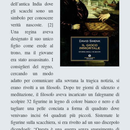
Antologia
(4)
►
dell’antica India dove
gli scacchi sono un
Filosofia
(799)
►
simbolo per conoscere
verità nascoste. [2]
Saggi
(72)
►
Una regina aveva
Scienza
(84)
►
designato il suo unico
figlio come erede al
Storia
(144)
►
trono, ma il giovane
Libri Recensiti
(441)
►
era stato assassinato. I
consiglieri del regno,
Random
(28)
►
cercando un modo
Ironia
(7)
►
adatto per comunicare alla sovrana la tragica notizia, si
erano rivolti a un filosofo. Dopo tre giorni di silenzio e
Un Po’ Di Narrativa
(7)
►
meditazione, il filosofo aveva incaricato un falegname di
scolpire 32 figurine in legno di colore bianco e nero e di
Attualità
(12)
►
tagliare una pelle conciata a forma di quadrato dove
Azione Filosofica
(4)
►
venivano incisi 64 quadrati più piccoli. Sistemate le
figurine sulla scacchiera, si era rivolto ad un suo discepolo
Cinema e Serie
(15)
►
dicendogli: “Questa è una guerra senza spargimento di