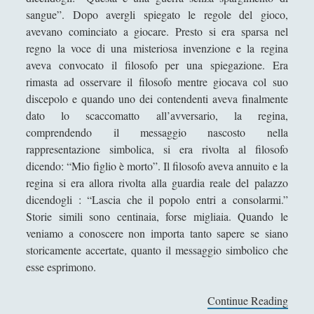
Collana di Scuola Filosofica
(13)
►
sangue”. Dopo avergli spiegato le regole del gioco,
avevano cominciato a giocare. Presto si era sparsa nel
Didattica
(7)
►
regno la voce di una misteriosa invenzione e la regina
aveva convocato il filosofo per una spiegazione. Era
Economia
(9)
►
rimasta ad osservare il filosofo mentre giocava col suo
Filologia
(4)
►
discepolo e quando uno dei contendenti aveva finalmente
dato lo scaccomatto all’avversario, la regina,
Geopolitica
(11)
►
comprendendo il messaggio nascosto nella
I percorsi di SF2.0
(7)
►
rappresentazione simbolica, si era rivolta al filosofo
dicendo: “Mio figlio è morto”. Il filosofo aveva annuito e la
In edicola
(1)
►
regina si era allora rivolta alla guardia reale del palazzo
Interviste
(70)
►
dicendogli : “Lascia che il popolo entri a consolarmi.”
Storie simili sono centinaia, forse migliaia. Quando le
Itinerari
(14)
►
veniamo a conoscere non importa tanto sapere se siano
storicamente accertate, quanto il messaggio simbolico che
Musica
(14)
►
esse esprimono.
Scacchi
(42)
►
Continue Reading
M
Scoutismo
(1)
►