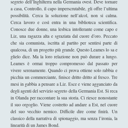
segreto dell’Inghilterra nella Germania ovest. Deve tornare
Collana di Scuola Filosofica
(13)
►
a casa, Controllo, il capo imperscrutabile, gli offre l’ultima
possibilità. Cerca la soluzione nell’alcol, non si calma.
Didattica
(7)
►
Cerca lavoro e così entra in una biblioteca scientifica.
Economia
(9)
►
Conosce due donne, una lesbica intollerante come capo e
Liz, una ragazza alta e sgraziata dal cuore d’oro. Peccato
Filologia
(4)
►
che sia comunista, iscritta al partito per sentirsi parte di
Geopolitica
(11)
►
qualcosa, di un progetto più grande. Questo Leames lo sa e
glielo dice. Ma la loro relazione non può durare a lungo.
I percorsi di SF2.0
(7)
►
Leames è ormai troppo compromesso dal passato per
In edicola
(1)
vivere serenamente. Quando ci prova ottiene solo rabbia e
►
picchia un commerciante, finisce dritto dritto al fresco. Tre
Interviste
(70)
►
mesi in gabbia a pensare a Liz. Esce e viene agganciato da
degli agenti del servizio segreto della Germania Est. Si reca
Itinerari
(14)
►
in Olanda per raccontare la sua storia. Ci riesce nonostante
Musica
(14)
►
il suo orgoglio. Viene costretto ad andare a Est, nel cuore
del suo vecchio nemico. Difficile dire come finirà. Un
Scacchi
(42)
►
classico della narrativa di spionaggio, ma senza l’ironia, la
Scoutismo
(1)
►
linearità di un
James Bond
.