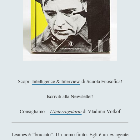
Antologia
(4)
►
Filosofia
(799)
►
Saggi
(72)
►
Scienza
(84)
►
Storia
(144)
►
Libri Recensiti
(441)
►
Random
(28)
►
Scopri
Intelligence & Interview
di Scuola Filosofica!
Ironia
(7)
►
Iscriviti alla Newsletter!
Un Po’ Di Narrativa
(7)
►
Attualità
(12)
►
Consigliamo –
L’interrogatorio
di Vladimir Volkof
Azione Filosofica
(4)
►
Cinema e Serie
(15)
►
Leames è “bruciato”. Un uomo finito. Egli è un ex agente