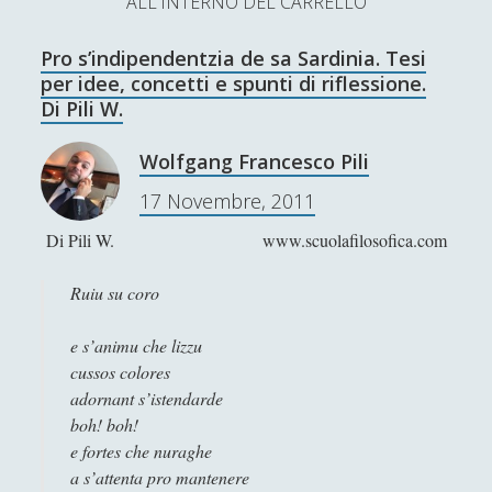
ALL'INTERNO DEL CARRELLO
L’Ultimo Scacco – Concorso Letterario
Pro s’indipendentzia de sa Sardinia. Tesi
Contatti & Collabora!
CERCA
per idee, concetti e spunti di riflessione.
La nostra storia
Di Pili W.
S
e
Wolfgang Francesco Pili
t
f
y
a
17 Novembre, 2011
r
SUPPORT US
w
a
o
c
Di Pili W. www.scuolafilosofica.com
i
c
u
h
Se apprezzi il nostro lavoro, puoi effettuare una
donazione tramite PayPal!
t
e
t
Ruiu su coro
t
b
u
e s’animu che lizzu
e
o
b
cussos colores
adornant s’istendarde
Contenuti
r
o
e
boh! boh!
k
e fortes che nuraghe
Antologia
(4)
►
a s’attenta pro mantenere