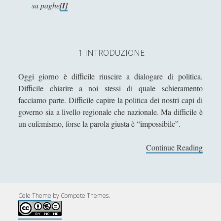
sa paghe
[I]
Filosofia
(799)
►
Saggi
(72)
►
Scienza
(84)
►
1 INTRODUZIONE
Storia
(144)
►
Oggi giorno è difficile riuscire a dialogare di politica.
Libri Recensiti
(441)
►
Difficile chiarire a noi stessi di quale schieramento
facciamo parte. Difficile capire la politica dei nostri capi di
Random
(28)
►
governo sia a livello regionale che nazionale. Ma difficile è
Ironia
(7)
►
un eufemismo, forse la parola giusta è “impossibile”.
Un Po’ Di Narrativa
(7)
►
Continue Reading
P
Attualità
(12)
►
r
o
Azione Filosofica
(4)
►
s
Cinema e Serie
(15)
’
►
Cele Theme
by Compete Themes.
i
Collana di Scuola Filosofica
(13)
►
n