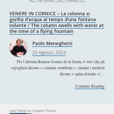
ALL'INTERNO DEL CARRELLO
L’Ultimo Scacco – Concorso Letterario
VENERE IN CORNICE – La colonna si
Contatti & Collabora!
CERCA
gonfia d’acqua al tempo d’una fontana
La nostra storia
volante / The column swells with water at
S
the time of a flying fountain
e
t
f
y
a
Paolo Meneghetti
r
w
a
o
25 Agosto, 2023
c
SUPPORT US
i
c
u
h
Per l’aforista Ramon Gomez de la Serna, è vero che gli
t
e
t
orgogliosi dicono < colonna vertebrale >, mentre i modesti
Se apprezzi il nostro lavoro, puoi effettuare una
dicono < spina dorsale >!…
donazione tramite PayPal!
t
b
u
e
o
b
Continue Reading
V
E
r
o
e
N
Contenuti
k
E
R
Cele Theme
by Compete Themes.