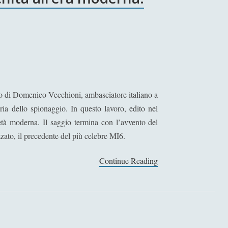
o di Domenico Vecchioni, ambasciatore italiano a
ria dello spionaggio. In questo lavoro, edito nel
l’età moderna. Il saggio termina con l’avvento del
zato, il precedente del più celebre MI6.
Continue Reading
S
p
i
e
S
t