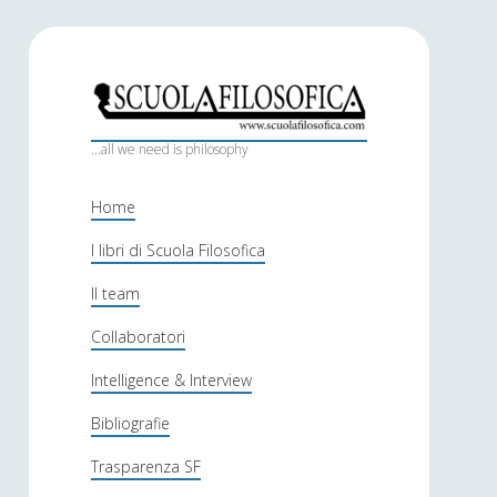
S
c
...all we need is philosophy
u
Home
o
I libri di Scuola Filosofica
l
Il team
a
f
Collaboratori
i
Intelligence & Interview
l
Bibliografie
o
Trasparenza SF