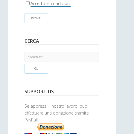
r
Accetto le condizioni
CERCA
S
e
a
r
c
h
SUPPORT US
Se apprezzi il nostro lavoro, puoi
effettuare una donazione tramite
PayPal!