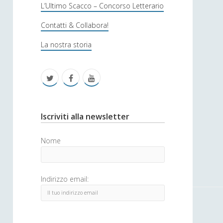
s
L’Ultimo Scacco – Concorso Letterario
o
Contatti & Collabora!
f
La nostra storia
i
c
t
f
y
a
w
a
o
i
c
u
S
Iscriviti alla newsletter
t
e
t
i
Nome
t
b
u
d
e
o
b
e
Indirizzo email:
r
o
e
b
k
a