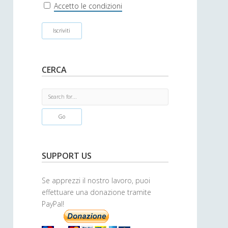
r
Accetto le condizioni
CERCA
S
e
a
r
c
h
SUPPORT US
Se apprezzi il nostro lavoro, puoi
effettuare una donazione tramite
PayPal!