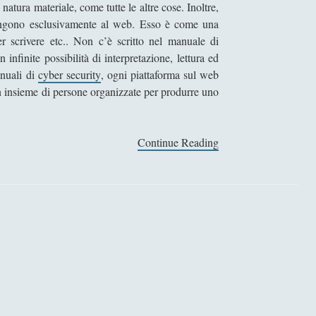
atura materiale, come tutte le altre cose. Inoltre,
ttengono esclusivamente al web. Esso è come una
r scrivere etc.. Non c’è scritto nel manuale di
infinite possibilità di interpretazione, lettura ed
anuali di
cyber security
, ogni piattaforma sul web
n insieme di persone organizzate per produrre uno
Continue Reading
U
n
s
i
t
o
o
v
v
e
r