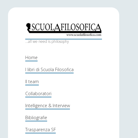
S
c
...all we need is philosophy
u
Home
o
I libri di Scuola Filosofica
l
Il team
a
f
Collaboratori
i
Intelligence & Interview
l
Bibliografie
o
Trasparenza SF