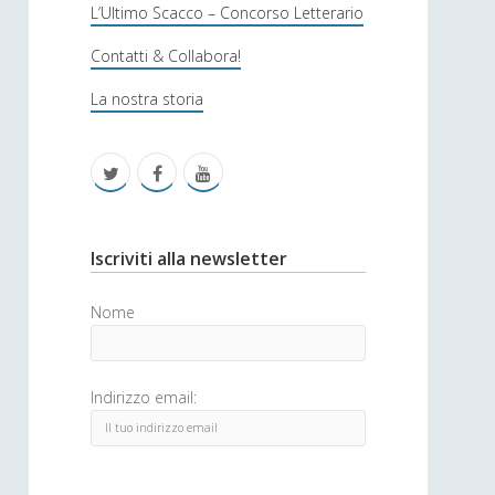
s
L’Ultimo Scacco – Concorso Letterario
o
Contatti & Collabora!
f
La nostra storia
i
c
t
f
y
a
w
a
o
i
c
u
S
Iscriviti alla newsletter
t
e
t
i
Nome
t
b
u
d
e
o
b
e
Indirizzo email:
r
o
e
b
k
a