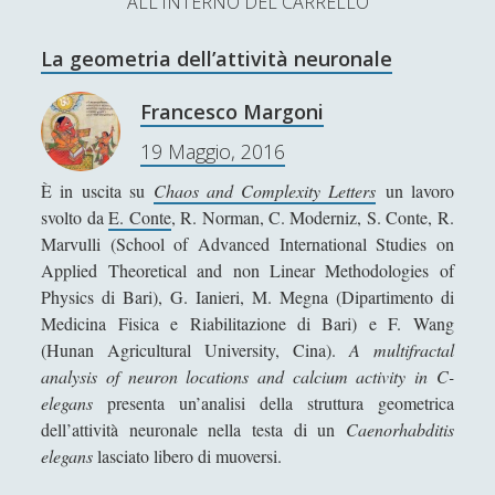
ALL'INTERNO DEL CARRELLO
L’Ultimo Scacco – Concorso Letterario
La geometria dell’attività neuronale
Contatti & Collabora!
CERCA
La nostra storia
Francesco Margoni
S
19 Maggio, 2016
e
t
f
y
a
È in uscita su
Chaos and Complexity Letters
un lavoro
r
w
a
o
svolto da
E. Conte
, R. Norman, C. Moderniz, S. Conte, R.
c
Marvulli (School of Advanced International Studies on
SUPPORT US
i
c
u
h
Applied Theoretical and non Linear Methodologies of
t
e
t
Physics di Bari), G. Ianieri, M. Megna (Dipartimento di
Se apprezzi il nostro lavoro, puoi effettuare una
Medicina Fisica e Riabilitazione di Bari) e F. Wang
donazione tramite PayPal!
t
b
u
(Hunan Agricultural University, Cina).
A multifractal
e
o
b
analysis of neuron locations and calcium activity in C-
elegans
presenta un’analisi della struttura geometrica
r
o
e
dell’attività neuronale nella testa di un
Caenorhabditis
Contenuti
k
elegans
lasciato libero di muoversi.