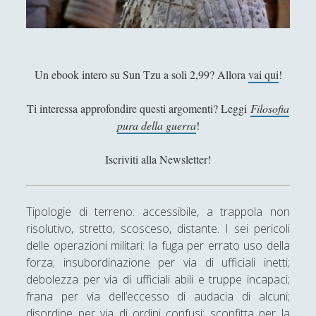
Antologia
(4)
►
Filosofia
(799)
►
Saggi
(72)
►
Un ebook intero su Sun Tzu a soli 2,99? Allora
vai qui
!
Scienza
(84)
►
Ti interessa approfondire questi argomenti? Leggi
Filosofia
Storia
(144)
►
pura della guerra
!
Libri Recensiti
(441)
►
Iscriviti alla Newsletter!
Random
(28)
►
Ironia
(7)
►
Tipologie di terreno: accessibile, a trappola non
Un Po’ Di Narrativa
(7)
►
risolutivo, stretto, scosceso, distante. I sei pericoli
delle operazioni militari: la fuga per errato uso della
Attualità
(12)
►
forza; insubordinazione per via di ufficiali inetti;
Azione Filosofica
(4)
►
debolezza per via di ufficiali abili e truppe incapaci;
frana per via dell’eccesso di audacia di alcuni;
Cinema e Serie
(15)
►
disordine per via di ordini confusi; sconfitta per la