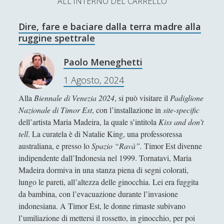
ALL'INTERNO DEL CARRELLO
L’Ultimo Scacco – Concorso Letterario
Dire, fare e baciare dalla terra madre alla
Contatti & Collabora!
CERCA
ruggine spettrale
La nostra storia
S
Paolo Meneghetti
e
t
f
y
1 Agosto, 2024
a
r
w
a
o
Alla
Biennale di Venezia 2024
, si può visitare il
Padiglione
c
Nazionale di Timor Est
, con l’installazione in
site-specific
SUPPORT US
i
c
u
h
dell’artista Maria Madeira, la quale s’intitola
Kiss and don’t
t
e
t
tell
. La curatela è di Natalie King, una professoressa
Se apprezzi il nostro lavoro, puoi effettuare una
australiana, e presso lo
Spazio “Ravà”.
Timor Est divenne
donazione tramite PayPal!
t
b
u
indipendente dall’Indonesia nel 1999. Tornatavi, Maria
e
o
b
Madeira dormiva in una stanza piena di segni colorati,
lungo le pareti, all’altezza delle ginocchia. Lei era fuggita
r
o
e
da bambina, con l’evacuazione durante l’invasione
Contenuti
k
indonesiana. A Timor Est, le donne rimaste subivano
l’umiliazione di mettersi il rossetto, in ginocchio, per poi