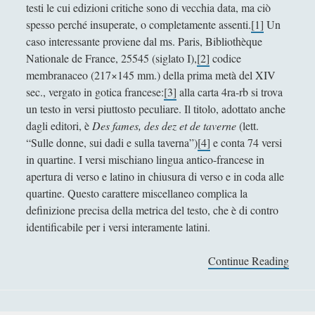
Antologia
(4)
►
testi le cui edizioni critiche sono di vecchia data, ma ciò
spesso perché insuperate, o completamente assenti.
[1]
Un
Filosofia
(799)
►
caso interessante proviene dal ms. Paris, Bibliothèque
Nationale de France, 25545 (siglato I),
[2]
codice
Saggi
(72)
►
membranaceo (217×145 mm.) della prima metà del XIV
Scienza
(84)
►
sec., vergato in gotica francese:
[3]
alla carta 4ra-rb si trova
un testo in versi piuttosto peculiare. Il titolo, adottato anche
Storia
(144)
►
dagli editori, è
Des fames, des dez et de taverne
(lett.
Libri Recensiti
(441)
►
“Sulle donne, sui dadi e sulla taverna”)
[4]
e conta 74 versi
in quartine. I versi mischiano lingua antico-francese in
Random
(28)
►
apertura di verso e latino in chiusura di verso e in coda alle
quartine. Questo carattere miscellaneo complica la
Ironia
(7)
►
definizione precisa della metrica del testo, che è di contro
Un Po’ Di Narrativa
(7)
►
identificabile per i versi interamente latini.
Attualità
(12)
►
Continue Reading
D
Azione Filosofica
(4)
►
e
s
Cinema e Serie
(15)
►
f