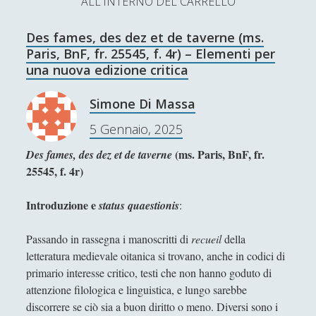
ALL'INTERNO DEL CARRELLO
L’Ultimo Scacco – Concorso Letterario
Des fames, des dez et de taverne (ms.
Contatti & Collabora!
CERCA
Paris, BnF, fr. 25545, f. 4r) – Elementi per
La nostra storia
una nuova edizione critica
S
e
Simone Di Massa
t
f
y
a
5 Gennaio, 2025
r
w
a
o
c
(ms. Paris, BnF, fr.
Des fames, des dez et de taverne
SUPPORT US
i
c
u
h
25545, f. 4r)
t
e
t
Se apprezzi il nostro lavoro, puoi effettuare una
Introduzione e
status quaestionis
:
donazione tramite PayPal!
t
b
u
e
o
b
Passando in rassegna i manoscritti di
recueil
della
letteratura medievale oitanica si trovano, anche in codici di
r
o
e
primario interesse critico, testi che non hanno goduto di
Contenuti
k
attenzione filologica e linguistica, e lungo sarebbe
discorrere se ciò sia a buon diritto o meno. Diversi sono i