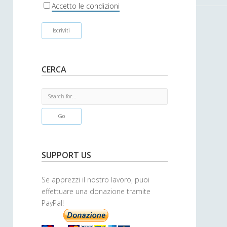
r
Accetto le condizioni
CERCA
S
e
a
r
c
h
SUPPORT US
Se apprezzi il nostro lavoro, puoi
effettuare una donazione tramite
PayPal!