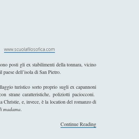
li
www.scuolafilosofica.com
ono posti gli ex stabilimenti della tonnara, vicino
il paese dell’isola di San Pietro.
llaggio turistico sorto proprio sugli ex capannoni
n strane caratteristiche, poliziotti paciocconi.
 Christie, e, invece, è la location del romanzo di
o di madama
.
Continue Reading
T
e
n