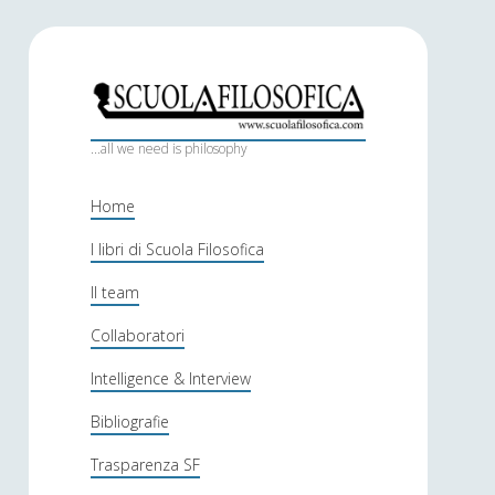
S
c
...all we need is philosophy
u
Home
o
I libri di Scuola Filosofica
l
Il team
a
f
Collaboratori
i
Intelligence & Interview
l
Bibliografie
o
Trasparenza SF