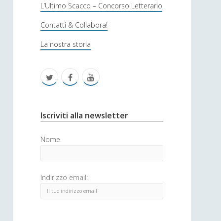
s
L’Ultimo Scacco – Concorso Letterario
o
Contatti & Collabora!
f
La nostra storia
i
c
t
f
y
a
w
a
o
i
c
u
S
Iscriviti alla newsletter
t
e
t
i
Nome
t
b
u
d
e
o
b
e
Indirizzo email:
r
o
e
b
k
a