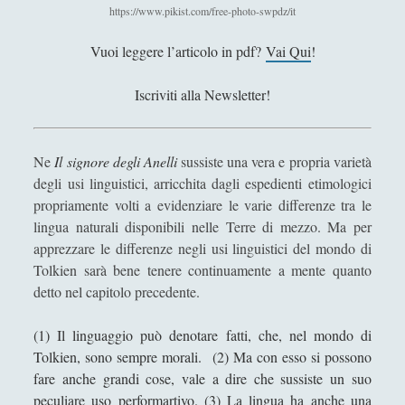
Antologia
(4)
►
https://www.pikist.com/free-photo-swpdz/it
Filosofia
(799)
►
Vuoi leggere l’articolo in pdf?
Vai Qui
!
Saggi
(72)
►
Iscriviti alla Newsletter!
Scienza
(84)
►
Storia
(144)
►
Ne
Il signore degli Anelli
sussiste una vera e propria varietà
Libri Recensiti
(441)
►
degli usi linguistici, arricchita dagli espedienti etimologici
propriamente volti a evidenziare le varie differenze tra le
Random
(28)
►
lingua naturali disponibili nelle Terre di mezzo. Ma per
apprezzare le differenze negli usi linguistici del mondo di
Ironia
(7)
►
Tolkien sarà bene tenere continuamente a mente quanto
Un Po’ Di Narrativa
(7)
►
detto nel capitolo precedente.
Attualità
(12)
►
(1) Il linguaggio può denotare fatti, che, nel mondo di
Azione Filosofica
(4)
►
Tolkien, sono sempre morali. (2) Ma con esso si possono
fare anche grandi cose, vale a dire che sussiste un suo
Cinema e Serie
(15)
►
peculiare uso performartivo. (3) La lingua ha anche una