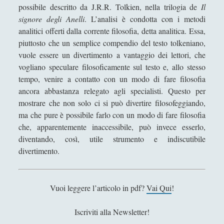
e
possibile descritto da J.R.R. Tolkien, nella trilogia de
Il
Andrea Mereu
I
signore degli Anelli
. L’analisi è condotta con i metodi
Andrea Zeppi
l
analitici offerti dalla corrente filosofia, detta analitica. Essa,
s
Brad Smith
piuttosto che un semplice compendio del testo tolkeniano,
i
vuole essere un divertimento a vantaggio dei lettori, che
Chiara Cozzi
g
vogliano speculare filosoficamente sul testo e, allo stesso
Cosimo Meneguzzo
n
tempo, venire a contatto con un modo di fare filosofia
o
ancora abbastanza relegato agli specialisti. Questo per
Daniele Barni
r
mostrare che non solo ci si può divertire filosofeggiando,
Danilo Mallò
e
ma che pure è possibile farlo con un modo di fare filosofia
d
che, apparentemente inaccessibile, può invece esserlo,
Dario Maestripieri
e
diventando, così, utile strumento e indiscutibile
Emanuele Franz
g
divertimento.
l
Enrico Pili
i
Federica Mazzocchini
a
Vuoi leggere l’articolo in pdf?
Vai Qui
!
n
Francesco Margoni
e
Iscriviti alla Newsletter!
Francesco Marigo
l