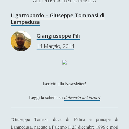
ALL'INTERNO DEL CARRELLO
L’Ultimo Scacco – Concorso Letterario
Il gattopardo – Giuseppe Tommasi di
Contatti & Collabora!
CERCA
Lampedusa
La nostra storia
S
Giangiuseppe Pili
e
t
f
y
14 Maggio, 2014
a
r
w
a
o
c
SUPPORT US
i
c
u
h
t
e
t
Se apprezzi il nostro lavoro, puoi effettuare una
Iscriviti alla Newsletter!
donazione tramite PayPal!
t
b
u
e
o
b
Leggi la scheda su
Il deserto dei tartari
r
o
e
Contenuti
k
“Giuseppe Tomasi, duca di Palma e principe di
Lampedusa, nacque a Palermo il 23 dicembre 1896 e morì