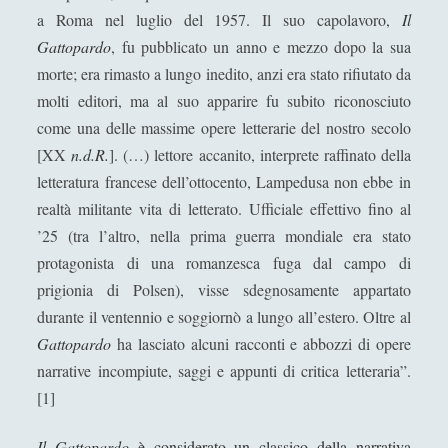
Antologia
(4)
►
a Roma nel luglio del 1957. Il suo capolavoro,
Il
Gattopardo
, fu pubblicato un anno e mezzo dopo la sua
Filosofia
(799)
►
morte; era rimasto a lungo inedito, anzi era stato rifiutato da
Saggi
(72)
►
molti editori, ma al suo apparire fu subito riconosciuto
Scienza
(84)
►
come una delle massime opere letterarie del nostro secolo
[XX
n.d.R.
]. (…) lettore accanito, interprete raffinato della
Storia
(144)
►
letteratura francese dell’ottocento, Lampedusa non ebbe in
Libri Recensiti
(441)
►
realtà militante vita di letterato. Ufficiale effettivo fino al
’25 (tra l’altro, nella prima guerra mondiale era stato
Random
(28)
►
protagonista di una romanzesca fuga dal campo di
Ironia
(7)
►
prigionia di Polsen), visse sdegnosamente appartato
Un Po’ Di Narrativa
(7)
►
durante il ventennio e soggiornò a lungo all’estero. Oltre al
Gattopardo
ha lasciato alcuni racconti e abbozzi di opere
Attualità
(12)
►
narrative incompiute, saggi e appunti di critica letteraria”.
Azione Filosofica
(4)
►
[1]
Cinema e Serie
(15)
►
Il Gattopardo
è considerato un classico della narrativa