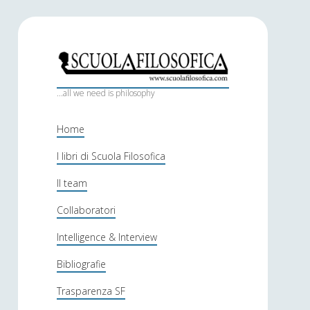
S
c
...all we need is philosophy
u
Home
o
I libri di Scuola Filosofica
l
Il team
a
f
Collaboratori
i
Intelligence & Interview
l
Bibliografie
o
Trasparenza SF