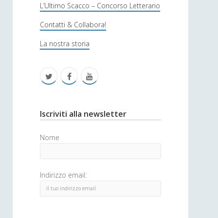
s
L’Ultimo Scacco – Concorso Letterario
o
Contatti & Collabora!
f
La nostra storia
i
c
t
f
y
a
w
a
o
i
c
u
S
Iscriviti alla newsletter
t
e
t
i
Nome
t
b
u
d
e
o
b
e
Indirizzo email:
r
o
e
b
k
a