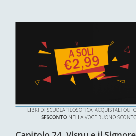
I LIBRI DI SCUOLAFILOSOFICA: ACQUISTALI QU
SFSCONTO
NELLA VOCE BUONO SCONTO 
Capitolo 24. Visnu e il Signo