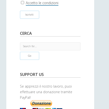
r
Accetto le condizioni
CERCA
S
e
a
r
c
h
SUPPORT US
Se apprezzi il nostro lavoro, puoi
effettuare una donazione tramite
PayPal!