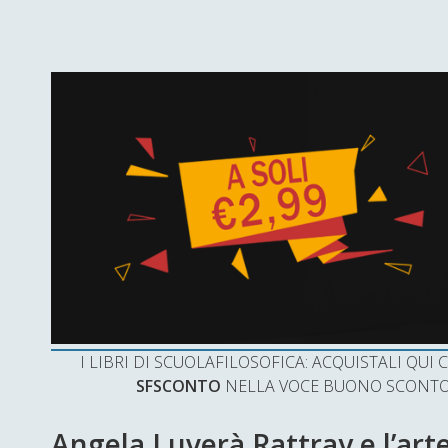
I LIBRI DI SCUOLAFILOSOFICA: ACQUISTALI QU
SFSCONTO
NELLA VOCE BUONO SCONTO 
Angela Luverà Rattray e l’art