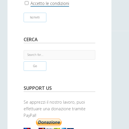
r
Accetto le condizioni
CERCA
S
e
a
r
c
h
SUPPORT US
Se apprezzi il nostro lavoro, puoi
effettuare una donazione tramite
PayPal!