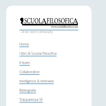
S
c
...all we need is philosophy
u
Home
o
I libri di Scuola Filosofica
l
Il team
a
f
Collaboratori
i
Intelligence & Interview
l
Bibliografie
o
Trasparenza SF