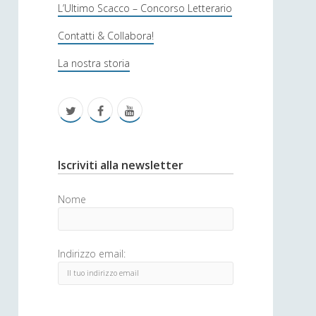
s
L’Ultimo Scacco – Concorso Letterario
o
Contatti & Collabora!
f
La nostra storia
i
c
t
f
y
a
w
a
o
i
c
u
S
Iscriviti alla newsletter
t
e
t
i
Nome
t
b
u
d
e
o
b
e
Indirizzo email:
r
o
e
b
k
a