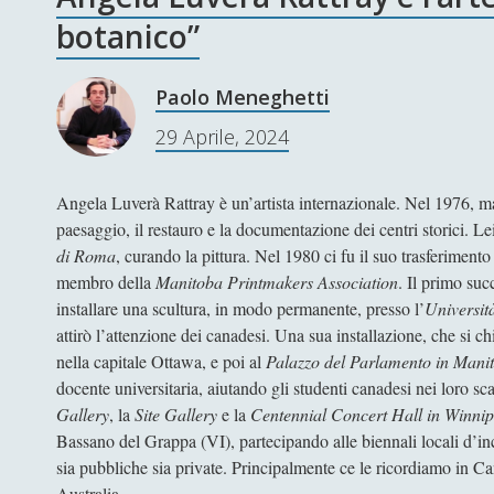
botanico”
Paolo Meneghetti
29 Aprile, 2024
Angela Luverà Rattray è un’artista internazionale. Nel 1976, matu
paesaggio, il restauro e la documentazione dei centri storici. Le
di Roma
, curando la pittura. Nel 1980 ci fu il suo trasferime
membro della
Manitoba Printmakers Association
. Il primo suc
installare una scultura, in modo permanente, presso l’
Universit
attirò l’attenzione dei canadesi. Una sua installazione, che si 
nella capitale Ottawa, e poi al
Palazzo del Parlamento in Mani
docente universitaria, aiutando gli studenti canadesi nei loro s
Gallery
, la
Site Gallery
e la
Centennial Concert Hall in Winni
Bassano del Grappa (VI), partecipando alle biennali locali d’inci
sia pubbliche sia private. Principalmente ce le ricordiamo in Ca
Australia.