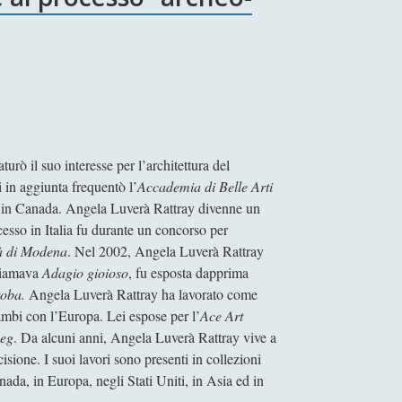
rò il suo interesse per l’architettura del
i in aggiunta frequentò l’
Accademia di Belle Arti
nto in Canada. Angela Luverà Rattray divenne un
cesso in Italia fu durante un concorso per
à di Modena
. Nel 2002, Angela Luverà Rattray
chiamava
Adagio gioioso
, fu esposta dapprima
toba.
Angela Luverà Rattray ha lavorato come
cambi con l’Europa. Lei espose per l’
Ace Art
peg
. Da alcuni anni, Angela Luverà Rattray vive a
sione. I suoi lavori sono presenti in collezioni
nada, in Europa, negli Stati Uniti, in Asia ed in