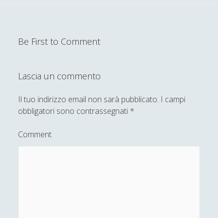
Antologia
(4)
►
Filosofia
(799)
►
Be First to Comment
Saggi
(72)
►
Scienza
(84)
►
Lascia un commento
Storia
(144)
►
Libri Recensiti
(441)
►
Il tuo indirizzo email non sarà pubblicato.
I campi
obbligatori sono contrassegnati
*
Random
(28)
►
Ironia
(7)
Comment
►
Un Po’ Di Narrativa
(7)
►
Attualità
(12)
►
Azione Filosofica
(4)
►
Cinema e Serie
(15)
►