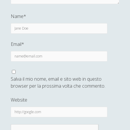
Collana di Scuola Filosofica
(13)
►
Didattica
(7)
Name*
►
Economia
(9)
►
Filologia
(4)
►
Email*
Geopolitica
(11)
►
I percorsi di SF2.0
(7)
►
In edicola
(1)
►
Salva il mio nome, email e sito web in questo
Interviste
(70)
►
browser per la prossima volta che commento.
Itinerari
(14)
►
Website
Musica
(14)
►
Scacchi
(42)
►
Scoutismo
(1)
►