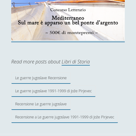
Tony Judt
Germania - Tacito - Analisi e storia
Guerra, battaglie e rivolte nel mondo arabo
- Andrea Frediani
I banditi - Il banditismo sociale nell'età
moderna - Eric Hobsbawn
I centurioni - Jean Larteguy
Read more posts about
Libri di Storia
Il capitano Jens Munk - Torkild Hansen
Il disagio della democrazia - Carlo Galli
Le guerre Jugoslave Recensione
Il furto della storia - Jack Goody
Le guerre jugoslave 1991-1999 di Jože Pirjevec
Imperialismi - Erik J. Hobsbawm
Recensione Le guerre jugoslave
In retrospect The Tragedy and Lessons of
Vietnam - Robert McNamara
Recensione a Le guerre jugoslave 1991-1999 di Jože Pirjevec
KGB – Christopher Andrew, Oleg Gordievsky