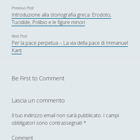
L'arte della diplomazia - Henry Kissinger
Previous Post
L'incredibile storia di Olaudah Vassa
Introduzione alla storiografia greca: Erodoto,
Equiano, o Gustav Vassa, detto l'Africano
Tucidide, Polibio e le figure minori
La costa degli schiavi - Torkild Hansen
Next Post
La formazione dell’Europa cristiana - Peter
Per la pace perpetua – La via della pace di Immanuel
Brown
Kant
La grande storia della prima guerra
mondiale - Martin Gilbert
Be First to Comment
La guerra dei trent'anni - Georg Schmidt
La guerra di Corea - Steven Hugh Lee
Lascia un commento
La guerra di Giugurta - Sallustio
La guerra fredda - Stanislas Jeannesson
Il tuo indirizzo email non sarà pubblicato.
I campi
La guerra fredda - Una guida al più grande
obbligatori sono contrassegnati
*
confronto del XX secolo
Comment