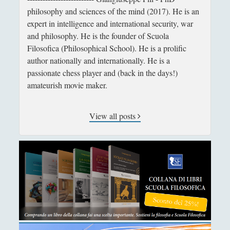
Libri di Storia
(52)
▼
philosophy and sciences of the mind (2017). He is an
expert in intelligence and international security, war
"Cronaca della guerra del Vietnam 1961-
and philosophy. He is the founder of Scuola
1975" Introduzione dell'Autore
Filosofica (Philosophical School). He is a prolific
"Cronaca della seconda guerra mondiale"
author nationally and internationally. He is a
Introduzione dell'Autore
passionate chess player and (back in the days!)
amateurish movie maker.
A Savage War of Peace – Algeria 1954-1962.
Alistair Horne
View all posts
After Europe – Ivan Krastev
Arabia Felix - Torkild Hansen
Caccia alla Bismarck. Kennedy L..
Carlo Jean: geopolitica del mondo
contemporaneo
Cina – Henry Kissinger
Dopoguerra - Com'è cambiata l'Europa -