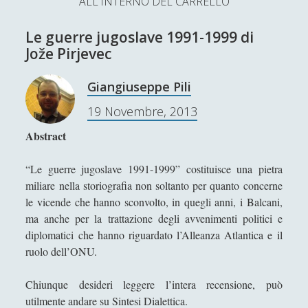
ALL'INTERNO DEL CARRELLO
L’Ultimo Scacco – Concorso Letterario
Le guerre jugoslave 1991-1999 di
Contatti & Collabora!
CERCA
Jože Pirjevec
La nostra storia
S
Giangiuseppe Pili
e
t
f
y
19 Novembre, 2013
a
r
w
a
o
Abstract
c
SUPPORT US
i
c
u
h
“Le guerre jugoslave 1991-1999” costituisce una pietra
t
e
t
miliare nella storiografia non soltanto per quanto concerne
Se apprezzi il nostro lavoro, puoi effettuare una
le vicende che hanno sconvolto, in quegli anni, i Balcani,
donazione tramite PayPal!
t
b
u
ma anche per la trattazione degli avvenimenti politici e
e
o
b
diplomatici che hanno riguardato l’Alleanza Atlantica e il
ruolo dell’ONU.
r
o
e
Contenuti
k
Chiunque desideri leggere l’intera recensione, può
utilmente andare su
Sintesi Dialettica
.