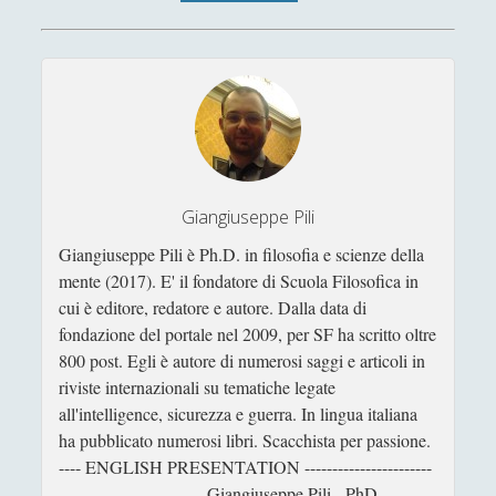
Antologia
(4)
►
Filosofia
(799)
►
Saggi
(72)
►
Scienza
(84)
►
Storia
(144)
►
Giangiuseppe Pili
Libri Recensiti
(441)
▼
Giangiuseppe Pili è Ph.D. in filosofia e scienze della
Biografie
(21)
►
mente (2017). E' il fondatore di Scuola Filosofica in
Classici della Narrativa
(76)
►
cui è editore, redatore e autore. Dalla data di
fondazione del portale nel 2009, per SF ha scritto oltre
Narrativa Italiana
(17)
►
800 post. Egli è autore di numerosi saggi e articoli in
riviste internazionali su tematiche legate
Fantascienza
(20)
►
all'intelligence, sicurezza e guerra. In lingua italiana
Fumetti
(4)
►
ha pubblicato numerosi libri. Scacchista per passione.
---- ENGLISH PRESENTATION -----------------------
Gialli Classici
(12)
►
-------------------------- Giangiuseppe Pili - PhD