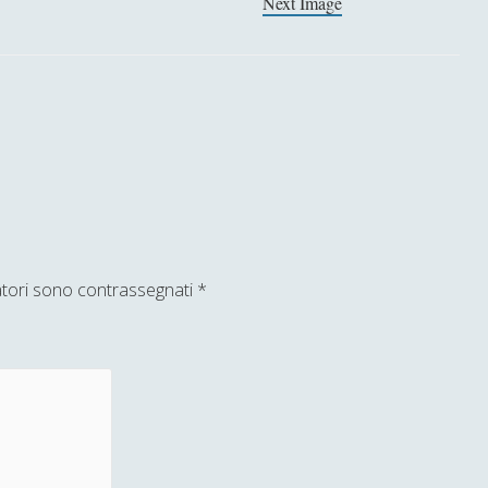
Next Image
atori sono contrassegnati
*