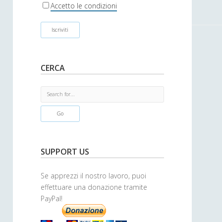
r
Accetto le condizioni
CERCA
S
e
a
r
c
h
SUPPORT US
Se apprezzi il nostro lavoro, puoi
effettuare una donazione tramite
PayPal!