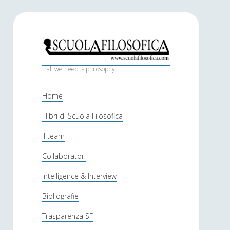
S
c
...all we need is philosophy
u
Home
o
I libri di Scuola Filosofica
l
Il team
a
f
Collaboratori
i
Intelligence & Interview
l
Bibliografie
o
Trasparenza SF