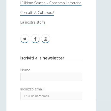
s
L’Ultimo Scacco – Concorso Letterario
o
Contatti & Collabora!
f
La nostra storia
i
c
t
f
y
a
w
a
o
i
c
u
S
Iscriviti alla newsletter
t
e
t
i
Nome
t
b
u
d
e
o
b
e
Indirizzo email:
r
o
e
b
k
a