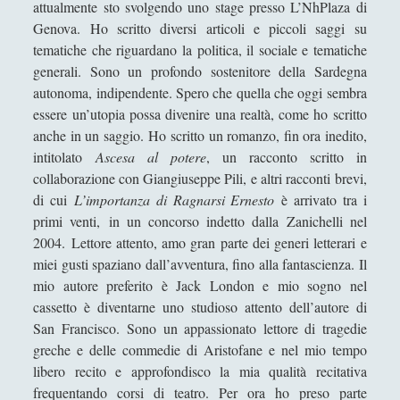
attualmente sto svolgendo uno stage presso L’NhPlaza di
Segnalazioni
(223)
►
Genova. Ho scritto diversi articoli e piccoli saggi su
tematiche che riguardano la politica, il sociale e tematiche
Sicurezza e Relazioni Internazionali
(14)
►
generali. Sono un profondo sostenitore della Sardegna
Storia della Letteratura
(160)
►
autonoma, indipendente. Spero che quella che oggi sembra
essere un’utopia possa divenire una realtà, come ho scritto
Utilità
(12)
►
anche in un saggio. Ho scritto un romanzo, fin ora inedito,
intitolato
Ascesa al potere
, un racconto scritto in
Venere in Cornice
(44)
►
collaborazione con Giangiuseppe Pili, e altri racconti brevi,
di cui
L’importanza di Ragnarsi Ernesto
è arrivato tra i
ARTICOLI PER AUTORE
primi venti, in un concorso indetto dalla Zanichelli nel
2004. Lettore attento, amo gran parte dei generi letterari e
Alberto Labellarte
miei gusti spaziano dall’avventura, fino alla fantascienza. Il
mio autore preferito è Jack London e mio sogno nel
Alessandro Giorgi
cassetto è diventarne uno studioso attento dell’autore di
Alice Manzoni
San Francisco. Sono un appassionato lettore di tragedie
greche e delle commedie di Aristofane e nel mio tempo
Andrea Bardazzi
libero recito e approfondisco la mia qualità recitativa
Andrea Corona
frequentando corsi di teatro. Per ora ho preso parte