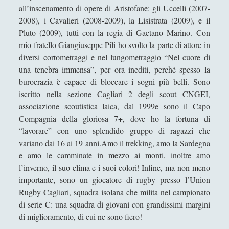
Andrea Mereu
all’inscenamento di opere di Aristofane: gli Uccelli (2007-
2008), i Cavalieri (2008-2009), la Lisistrata (2009), e il
Andrea Zeppi
Pluto (2009), tutti con la regia di Gaetano Marino. Con
Brad Smith
mio fratello Giangiuseppe Pili ho svolto la parte di attore in
diversi cortometraggi e nel lungometraggio “Nel cuore di
Chiara Cozzi
una tenebra immensa”, per ora inediti, perché spesso la
Cosimo Meneguzzo
burocrazia è capace di bloccare i sogni più belli. Sono
iscritto nella sezione Cagliari 2 degli scout CNGEI,
Daniele Barni
associazione scoutistica laica, dal 1999e sono il Capo
Danilo Mallò
Compagnia della gloriosa 7+, dove ho la fortuna di
“lavorare” con uno splendido gruppo di ragazzi che
Dario Maestripieri
variano dai 16 ai 19 anni.Amo il trekking, amo la Sardegna
Emanuele Franz
e amo le camminate in mezzo ai monti, inoltre amo
l’inverno, il suo clima e i suoi colori! Infine, ma non meno
Enrico Pili
importante, sono un giocatore di rugby presso l’Union
Federica Mazzocchini
Rugby Cagliari, squadra isolana che milita nel campionato
Francesco Margoni
di serie C: una squadra di giovani con grandissimi margini
di miglioramento, di cui ne sono fiero!
Francesco Marigo