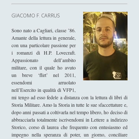
Gaetano Barbella
GIACOMO F. CARRUS
Giacomo Carrus
Giada Salvati
Sono nato a Cagliari, classe ’86.
Amante della lettura in generale,
Giangiuseppe Pili
con una particolare passione per
Giorgio Della Rocca
i romanzi di H.P. Lovecraft.
Appassionato dell’ambito
Giovanni Ingrosso
militare, con il quale ho avuto
Giuseppe Cacciatore
un breve ‘flirt’ nel 2011,
essendomi arruolato
Giuseppe Ragunì
nell’Esercito in qualità di VFP1,
Guido Del Santo
mi tengo ad esso fedele a distanza con la lettura di libri di
Ivano E. Pollini
Storia Militare. Amo la Storia in tutte le sue sfaccettature e,
dopo anni passati a coltivarla nel tempo libero, ho deciso di
Laura Baire
abbracciarla totalmente iscrivendomi in Lettere a indirizzo
Linda Savelli
Storico, corso di laurea che frequento con entusiasmo ed
impegno nella speranza di poter, un giorno, conciliare
Massimo Fabi