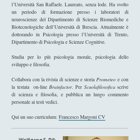
Antologia
(4)
►
l’Università San Raffaele. Laureato, senza lode. Ha svolto
un periodo di formazione presso i laboratori di
Filosofia
(799)
►
neuroscienze del Dipartimento di Scienze Biomediche e
Saggi
(72)
Biotecnologiche dell’Università di Brescia. Attualmente è
►
dottorando in Psicologia presso l’Università di Trento,
Scienza
(84)
►
Dipartimento di Psicologia e Scienze Cognitive.
Storia
(144)
►
Studia per lo più psicologia morale, psicologia dello
Libri Recensiti
(441)
►
sviluppo e filosofia.
Random
(28)
►
Collabora con la rivista di scienze e storia
Prometeo
e con
Ironia
(7)
►
la testata on-line
Brainfactor
. Per
Scuolafilosofica
scrive
di scienza e filosofia, e pubblica un lungo commento
Un Po’ Di Narrativa
(7)
►
personale ai testi vedici.
Attualità
(12)
►
Qui un suo curriculum:
Francesco Margoni CV
Azione Filosofica
(4)
►
Cinema e Serie
(15)
►