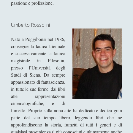
passione e professione.
Matteo Bucalossi
Michele Diodati
Umberto Rossolini
Paolo Ceola
Nato a Poggibonsi nel 1986,
Paolo Meneghetti
consegue la laurea triennale
Redazione
e successivamente la laurea
Robert Paul Wolff
magistrale in Filosofia,
presso l’Università degli
Rudy Gallerani
Studi di Siena. Da sempre
Sonia Cosio
appassionato di fantascienza,
in tutte le sue forme, dai libri
Salvatore Magra
alle rappresentazioni
Sergio Pampanini
cinematografiche, e di
fumetto. Proprio sulla nona arte ha dedicato e dedica gran
Simone Di Massa
parte del suo tempo libero, leggendo libri che ne
Stefano Bernini
approfondiscono la storia, fumetti di tutti i generi e di
qualsiasi provenienza (i più conosciuti e ultimamente anche
Stefano Sabatini