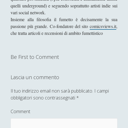
quelli underground) e seguendo soprattutto artisti indie sui
Tullio Aebischer
vari social network.
Insieme alla filosofia il fumetto è decisamente la sua
Umberto Rossolini
passione più grande. Co-fondatore del sito
comicsviews.it
,
Valeria Franco
che tratta articoli e recensioni di ambito fumettistico
Valerio Stagno
Wolfgang Francesco Pili
Be First to Comment
Lascia un commento
Il tuo indirizzo email non sarà pubblicato.
I campi
obbligatori sono contrassegnati
*
Comment