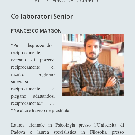
ALL'INTERNO DEL CARRELLO
L’Ultimo Scacco – Concorso Letterario
Collaboratori Senior
Contatti & Collabora!
CERCA
La nostra storia
FRANCESCO MARGONI
S
e
“Pur disprezzandosi
t
f
y
a
reciprocamente,
r
w
a
o
cercano di piacersi
c
reciprocamente e,
SUPPORT US
i
c
u
h
mentre vogliono
t
e
t
superarsi
Se apprezzi il nostro lavoro, puoi effettuare una
reciprocamente, si
donazione tramite PayPal!
t
b
u
piegano adattandosi
e
o
b
reciprocamente.” …
“Né attore tragico né prostituta.”
r
o
e
Contenuti
k
Laurea triennale in Psicologia presso l’Università di
Padova e laurea specialistica in Filosofia presso