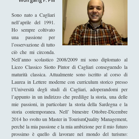
Wolfgang F. Pili
Collana di Scuola Filosofica
(13)
►
Sono nato a Cagliari
Didattica
(7)
►
nell’aprile del 1991.
Economia
(9)
►
Ho sempre coltivato
una passione per
Filologia
(4)
►
l’osservazione di tutto
ciò che mi circonda.
Geopolitica
(11)
►
Nell’anno scolastico 2008/2009 mi sono diplomato al
I percorsi di SF2.0
(7)
►
Liceo Classico Siotto Pintor di Cagliari conseguendo la
maturità classica. Attualmente sono iscritto al corso di
In edicola
(1)
►
Laurea in Lettere moderne con curriculum storico presso
Interviste
(70)
►
l’Università degli studi di Cagliari, adoperandomi per
l’appunto in un indirizzo che predilige la storia, una delle
Itinerari
(14)
►
mie passioni, in particolare la storia della Sardegna e la
Musica
(14)
storia contemporanea. Nell’ bimestre Ottobre-Dicembre
►
2014 ho svolto un Master in TourismQuality Management,
Scacchi
(42)
►
perché la mia passione e la mia ambizione per il mio futuro
prossimo è quello di lavorare nel mondo del turismo:
Scoutismo
(1)
►