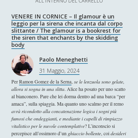
ALL'INTERNO DEL CARRELLO
L’Ultimo Scacco – Concorso Letterario
VENERE IN CORNICE – Il glamour è un
Contatti & Collabora!
CERCA
leggio per la sirena che incanta dal corpo
La nostra storia
slittante / The glamour is a bookrest for
S
the siren that enchants by the skidding
e
body
t
f
y
a
r
SUPPORT US
Paolo Meneghetti
w
a
o
c
31 Maggio, 2024
i
c
u
h
Se apprezzi il nostro lavoro, puoi effettuare una
donazione tramite PayPal!
Per
Ramon Gomez de la Serna
,
se le lenzuola sono gelate,
t
e
t
allora si sogna in una slitta
. Alice ha posato per uno scatto
t
b
u
al bianconero. Pare che lei dorma dentro ad una barca “per
amaca”, sulla spiaggia. Ma quanto uno scalmo per il remo
e
o
b
avrà ricondotto alla concatenazione logica i sogni più
Contenuti
r
o
e
fumosi che ondeggianti, e mediante i capelli di rimpiazzo
vitalistico per le nuvole contemplative
? L’inconscio si
k
Antologia
(4)
►
percepisce all’ossimoro d’un
ghiaccio bollente
, coi
desideri