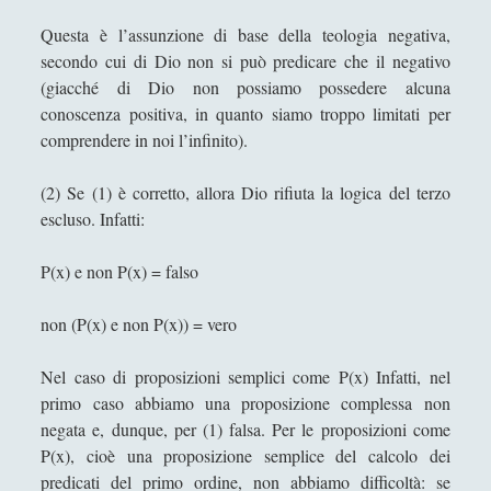
Didattica
(7)
►
Questa è l’assunzione di base della teologia negativa,
secondo cui di Dio non si può predicare che il negativo
Economia
(9)
►
(giacché di Dio non possiamo possedere alcuna
Filologia
(4)
►
conoscenza positiva, in quanto siamo troppo limitati per
comprendere in noi l’infinito).
Geopolitica
(11)
►
I percorsi di SF2.0
(7)
►
(2) Se (1) è corretto, allora Dio rifiuta la logica del terzo
escluso. Infatti:
In edicola
(1)
►
P(x) e non P(x) = falso
Interviste
(70)
►
Itinerari
(14)
►
non (P(x) e non P(x)) = vero
Musica
(14)
►
Nel caso di proposizioni semplici come P(x) Infatti, nel
Scacchi
(42)
►
primo caso abbiamo una proposizione complessa non
negata e, dunque, per (1) falsa. Per le proposizioni come
Scoutismo
(1)
►
P(x), cioè una proposizione semplice del calcolo dei
predicati del primo ordine, non abbiamo difficoltà: se
Segnalazioni
(223)
►