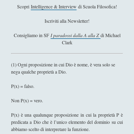
Filosofia
(799)
►
Scopri
Intelligence & Interview
di Scuola Filosofica!
Saggi
(72)
►
Iscriviti alla Newsletter!
Scienza
(84)
►
Consigliamo in SF
I paradossi dalla A alla Z
di Michael
Storia
(144)
►
Clark
Libri Recensiti
(441)
►
Random
(28)
►
(1) Ogni proposizione in cui Dio è nome, è vera solo se
nega qualche proprietà a Dio.
Ironia
(7)
►
Un Po’ Di Narrativa
(7)
►
P(x) = falso.
Attualità
(12)
►
Non P(x) = vero.
Azione Filosofica
(4)
►
P(x) è una qualunque proposizione in cui la proprietà P è
Cinema e Serie
(15)
►
predicata a Dio che è l’unico elemento del dominio su cui
abbiamo scelto di interpretare la funzione.
Collana di Scuola Filosofica
(13)
►