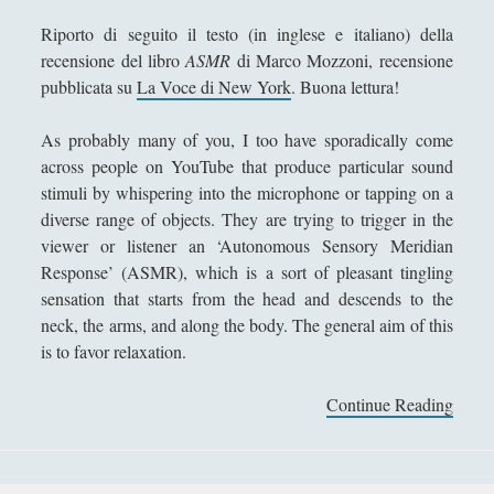
Filosofia
(799)
►
Riporto di seguito il testo (in inglese e italiano) della
Saggi
(72)
►
recensione del libro
ASMR
di Marco Mozzoni, recensione
pubblicata su
La Voce di New York
. Buona lettura!
Scienza
(84)
►
As probably many of you, I too have sporadically come
Storia
(144)
►
across people on YouTube that produce particular sound
Libri Recensiti
(441)
►
stimuli by whispering into the microphone or tapping on a
diverse range of objects. They are trying to trigger in the
Random
(28)
►
viewer or listener an ‘Autonomous Sensory Meridian
Ironia
(7)
►
Response’ (ASMR), which is a sort of pleasant tingling
sensation that starts from the head and descends to the
Un Po’ Di Narrativa
(7)
►
neck, the arms, and along the body. The general aim of this
Attualità
(12)
is to favor relaxation.
►
Azione Filosofica
(4)
►
Continue Reading
“
A
Cinema e Serie
(15)
►
S
Collana di Scuola Filosofica
(13)
►
M