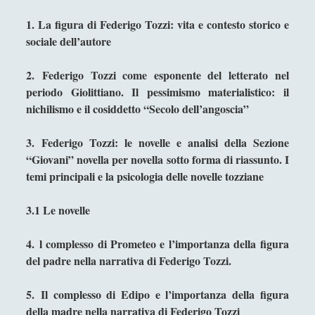
Antologia
(4)
►
1. La figura di Federigo Tozzi: vita e contesto storico e
Filosofia
(799)
►
sociale dell’autore
Saggi
(72)
►
2. Federigo Tozzi come esponente del letterato nel
Scienza
(84)
►
periodo Giolittiano. Il pessimismo materialistico: il
nichilismo e il cosiddetto “Secolo dell’angoscia”
Storia
(144)
►
Libri Recensiti
(441)
►
3. Federigo Tozzi: le novelle e analisi della Sezione
“Giovani” novella per novella sotto forma di riassunto. I
Random
(28)
►
temi principali e la psicologia delle novelle tozziane
Ironia
(7)
►
3.1 Le novelle
Un Po’ Di Narrativa
(7)
►
4. l complesso di Prometeo e l’importanza della figura
Attualità
(12)
►
del padre nella narrativa di Federigo Tozzi.
Azione Filosofica
(4)
►
5. Il complesso di Edipo e l’importanza della figura
Cinema e Serie
(15)
►
della madre nella narrativa di Federigo Tozzi