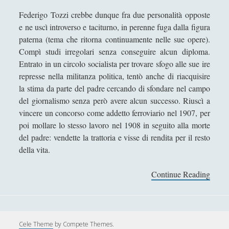
Segnalazioni
(223)
►
Federigo Tozzi crebbe dunque fra due personalità opposte
e ne uscì introverso e taciturno, in perenne fuga dalla figura
Sicurezza e Relazioni Internazionali
(14)
►
paterna (tema che ritorna continuamente nelle sue opere).
Compì studi irregolari senza conseguire alcun diploma.
Storia della Letteratura
(160)
►
Entrato in un circolo socialista per trovare sfogo alle sue ire
Utilità
(12)
►
represse nella militanza politica, tentò anche di riacquisire
la stima da parte del padre cercando di sfondare nel campo
Venere in Cornice
(44)
►
del giornalismo senza però avere alcun successo. Riuscì a
vincere un concorso come addetto ferroviario nel 1907, per
ARTICOLI PER AUTORE
poi mollare lo stesso lavoro nel 1908 in seguito alla morte
del padre: vendette la trattoria e visse di rendita per il resto
Alberto Labellarte
della vita.
Alessandro Giorgi
Continue Reading
F
Alice Manzoni
e
d
Andrea Bardazzi
e
Andrea Corona
r
Cele Theme
by Compete Themes.