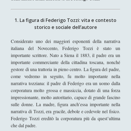
Collana di Scuola Filosofica
(13)
►
Didattica
(7)
►
1. La figura di Federigo Tozzi: vita e contesto
storico e sociale dell’autore
Economia
(9)
►
Filologia
(4)
►
Considerato uno dei maggiori esponenti della narrativa
italiana del Novecento, Federigo Tozzi è stato un
Geopolitica
(11)
►
importante scrittore. Nato a Siena il 1883, il padre era un
I percorsi di SF2.0
(7)
►
importante commerciante della cittadina toscana, nonché
gestore di una trattoria in pieno centro. La figura del padre,
In edicola
(1)
►
come vedremo in seguito, fu molto importante nella
Interviste
(70)
►
narrativa tozziana: il padre di Federigo era un uomo dalla
corporatura molto grossa e massiccia, dotato di una forza
Itinerari
(14)
►
impressionante, molto autoritario, capace di grande fascino
sulle donne. La madre, figura anch’essa importante nella
Musica
(14)
►
narrativa di Tozzi, era gracile, debole e cedevole nel fisico.
Scacchi
(42)
►
Federigo Tozzi ereditò la corporatura più da quest’ultima
che dal padre.
Scoutismo
(1)
►