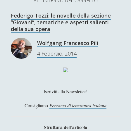
ALL'INTERNO DEL CARRELLO
L’Ultimo Scacco – Concorso Letterario
Federigo Tozzi: le novelle della sezione
Contatti & Collabora!
CERCA
“Giovani”, tematiche e aspetti salienti
La nostra storia
della sua opera
S
e
Wolfgang Francesco Pili
t
f
y
a
4 Febbraio, 2014
r
w
a
o
c
SUPPORT US
i
c
u
h
t
e
t
Se apprezzi il nostro lavoro, puoi effettuare una
donazione tramite PayPal!
t
b
u
Iscriviti alla Newsletter!
e
o
b
Consigliamo
Percorso di letteratura italiana
r
o
e
Contenuti
k
Struttura dell’articolo