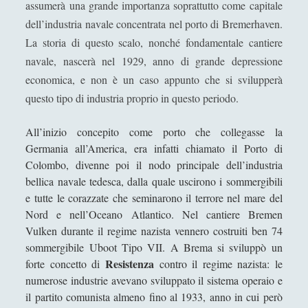
assumerà una grande importanza soprattutto come capitale
Filosofia
(799)
►
dell’industria navale concentrata nel porto di Bremerhaven.
Saggi
(72)
►
La storia di questo scalo, nonché fondamentale cantiere
navale, nascerà nel 1929, anno di grande depressione
Scienza
(84)
►
economica, e non è un caso appunto che si svilupperà
Storia
(144)
►
questo tipo di industria proprio in questo periodo.
Libri Recensiti
(441)
►
All’inizio concepito come porto che collegasse la
Random
(28)
►
Germania all’America, era infatti chiamato il Porto di
Colombo, divenne poi il nodo principale dell’industria
Ironia
(7)
►
bellica navale tedesca, dalla quale uscirono i sommergibili
Un Po’ Di Narrativa
(7)
►
e tutte le corazzate che seminarono il terrore nel mare del
Nord e nell’Oceano Atlantico. Nel cantiere Bremen
Attualità
(12)
►
Vulken durante il regime nazista vennero costruiti ben 74
Azione Filosofica
(4)
►
sommergibile Uboot Tipo VII. A Brema si sviluppò un
Resistenza
forte concetto di
contro il regime nazista: le
Cinema e Serie
(15)
►
numerose industrie avevano sviluppato il sistema operaio e
il partito comunista almeno fino al 1933, anno in cui però
Collana di Scuola Filosofica
(13)
►