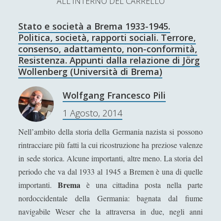
ALL'INTERNO DEL CARRELLO
L’Ultimo Scacco – Concorso Letterario
Stato e società a Brema 1933-1945.
Contatti & Collabora!
CERCA
Politica, società, rapporti sociali. Terrore,
La nostra storia
consenso, adattamento, non-conformità,
S
Resistenza. Appunti dalla relazione di Jörg
e
Wollenberg (Università di Brema)
t
f
y
a
r
SUPPORT US
Wolfgang Francesco Pili
w
a
o
c
1 Agosto, 2014
i
c
u
h
Se apprezzi il nostro lavoro, puoi effettuare una
donazione tramite PayPal!
t
e
t
Nell’ambito della storia della Germania nazista si possono
rintracciare più fatti la cui ricostruzione ha preziose valenze
t
b
u
in sede storica. Alcune importanti, altre meno. La storia del
e
o
b
periodo che va dal 1933 al 1945 a Bremen è una di quelle
Contenuti
r
o
e
Brema
importanti.
è una cittadina posta nella parte
nordoccidentale della Germania: bagnata dal fiume
k
Antologia
(4)
►
navigabile Weser che la attraversa in due, negli anni