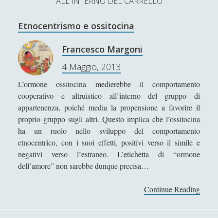
ALL'INTERNO DEL CARRELLO
L’Ultimo Scacco – Concorso Letterario
Etnocentrismo e ossitocina
Contatti & Collabora!
CERCA
La nostra storia
Francesco Margoni
S
4 Maggio, 2013
e
t
f
y
a
L’ormone ossitocina medierebbe il comportamento
r
SUPPORT US
w
a
o
cooperativo e altruistico all’interno del gruppo di
c
appartenenza, poiché media la propensione a favorire il
i
c
u
h
Se apprezzi il nostro lavoro, puoi effettuare una
proprio gruppo sugli altri. Questo implica che l’ossitocina
donazione tramite PayPal!
t
e
t
ha un ruolo nello sviluppo del comportamento
etnocentrico, con i suoi effetti, positivi verso il simile e
t
b
u
negativi verso l’estraneo. L’etichetta di “ormone
e
o
b
dell’amore” non sarebbe dunque precisa…
Contenuti
r
o
e
Continue Reading
E
k
t
Antologia
(4)
►
n