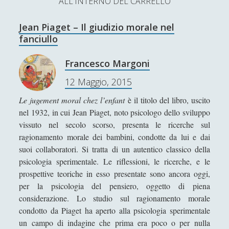
ALL'INTERNO DEL CARRELLO
L’Ultimo Scacco – Concorso Letterario
Jean Piaget – Il giudizio morale nel
Contatti & Collabora!
CERCA
fanciullo
La nostra storia
S
Francesco Margoni
e
t
f
y
12 Maggio, 2015
a
r
SUPPORT US
w
a
o
Le jugement moral chez l’enfant
è il titolo del libro, uscito
c
nel 1932, in cui Jean Piaget, noto psicologo dello sviluppo
i
c
u
h
Se apprezzi il nostro lavoro, puoi effettuare una
vissuto nel secolo scorso, presenta le ricerche sul
donazione tramite PayPal!
t
e
t
ragionamento morale dei bambini, condotte da lui e dai
suoi collaboratori. Si tratta di un autentico classico della
t
b
u
psicologia sperimentale. Le riflessioni, le ricerche, e le
e
o
b
prospettive teoriche in esso presentate sono ancora oggi,
per la psicologia del pensiero, oggetto di piena
Contenuti
r
o
e
considerazione. Lo studio sul ragionamento morale
k
condotto da Piaget ha aperto alla psicologia sperimentale
Antologia
(4)
►
un campo di indagine che prima era poco o per nulla