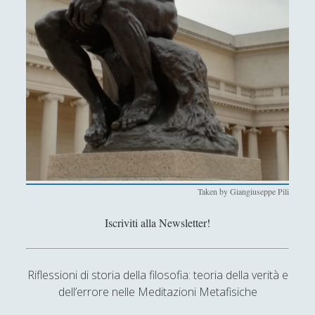
Filosofia
(799)
►
Saggi
(72)
►
Scienza
(84)
►
Storia
(144)
►
Libri Recensiti
(441)
►
Random
(28)
►
Ironia
(7)
►
Taken by Giangiuseppe Pili
Un Po’ Di Narrativa
(7)
►
Iscriviti alla Newsletter!
Attualità
(12)
►
Azione Filosofica
(4)
►
Riflessioni di storia della filosofia: teoria della verità e
Cinema e Serie
(15)
►
dell’errore nelle Meditazioni Metafisiche
Collana di Scuola Filosofica
(13)
►