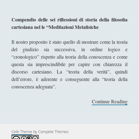
Didattica
(7)
►
Economia
(9)
►
Compendio delle sei riflessioni di storia della filosofia
cartesiana nel le “Meditazioni Metafisiche
Filologia
(4)
►
Il nostro proposito è stato quello di mostrare come la teoria
Geopolitica
(11)
►
del giudizio sia successiva, in ordine logico e
I percorsi di SF2.0
(7)
►
“cronologico” rispetto alla teoria della conoscenza e come
questa sia imprescindibile per capire con chiarezza il
In edicola
(1)
►
discorso cartesiano. La “teoria della verità”, quindi
Interviste
(70)
►
dell’errore, è aderente e conseguente alla “teoria della
conoscenza adeguata”.
Itinerari
(14)
►
Musica
(14)
Continue Reading
R
►
i
Scacchi
(42)
►
f
l
Scoutismo
(1)
►
e
Cele Theme
by Compete Themes.
Segnalazioni
(223)
►
s