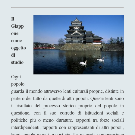
Antologia
(4)
►
Filosofia
(799)
►
Il
Giapp
Saggi
(72)
►
one
Scienza
(84)
►
come
oggetto
Storia
(144)
►
di
Libri Recensiti
(441)
►
studio
Random
(28)
►
Ogni
Ironia
(7)
►
popolo
guarda il mondo attraverso lenti culturali proprie, distinte in
Un Po’ Di Narrativa
(7)
►
parte o del tutto da quelle di altri popoli. Queste lenti sono
il risultato del processo storico proprio del popolo in
Attualità
(12)
►
questione, con il suo corredo di istituzioni sociali e
Azione Filosofica
(4)
►
politiche più o meno durature, rapporti tra forze sociali
interdipendenti, rapporti con rappresentanti di altri popoli,
Cinema e Serie
(15)
►
leggi, regole morali, e così via. La mancata comprensione