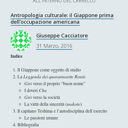
ALL'INTERNO DEL CARRELLO
L’Ultimo Scacco – Concorso Letterario
Antropologia culturale: il Giappone prima
Contatti & Collabora!
CERCA
dell’occupazione americana
La nostra storia
S
Giuseppe Cacciatore
e
t
f
y
31 Marzo, 2016
a
r
w
a
o
Indice
c
SUPPORT US
i
c
u
h
Il Giappone come oggetto di studio
t
e
t
La
Leggenda dei quarantasette Ronin
Se apprezzi il nostro lavoro, puoi effettuare una
Giri
verso il proprio “buon nome”
donazione tramite PayPal!
t
b
u
I doveri
Chu
e
o
b
Giri
verso la società
La virtù della sincerità (
makoto
)
r
o
e
Il capitano Teshima e l’autodisciplina dell’esercito
Contenuti
k
Le passioni umane
Bibliografia