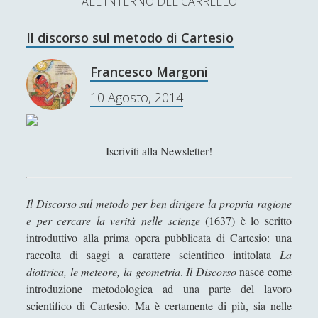
ALL'INTERNO DEL CARRELLO
L’Ultimo Scacco – Concorso Letterario
Il discorso sul metodo di Cartesio
Contatti & Collabora!
CERCA
La nostra storia
Francesco Margoni
S
10 Agosto, 2014
e
t
f
y
a
r
w
a
o
c
Iscriviti alla Newsletter!
SUPPORT US
i
c
u
h
t
e
t
Se apprezzi il nostro lavoro, puoi effettuare una
Il Discorso sul metodo per ben dirigere la propria ragione
donazione tramite PayPal!
t
b
u
e per cercare la verità nelle scienze
(1637) è lo scritto
introduttivo alla prima opera pubblicata di Cartesio: una
e
o
b
raccolta di saggi a carattere scientifico intitolata
La
r
o
e
diottrica, le meteore, la geometria
.
Il Discorso
nasce come
Contenuti
introduzione metodologica ad una parte del lavoro
k
scientifico di Cartesio. Ma è certamente di più, sia nelle