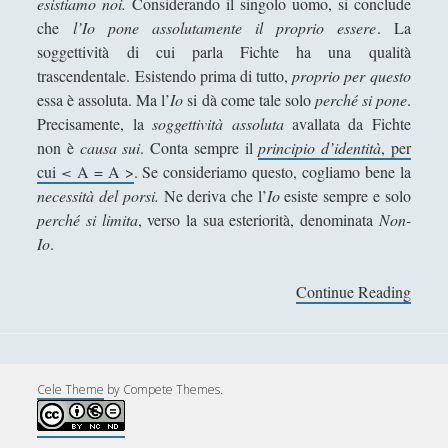
esistiamo noi.
Considerando il singolo uomo, si conclude
Collana di Scuola Filosofica
(13)
►
che
l’Io pone assolutamente il proprio essere
. La
soggettività di cui parla Fichte ha una qualità
Didattica
(7)
►
trascendentale. Esistendo prima di tutto,
proprio per questo
Economia
(9)
►
essa è assoluta. Ma l’
Io
si dà come tale solo
perché si pone
.
Precisamente, la
soggettività assoluta
avallata da Fichte
Filologia
(4)
►
non è
causa sui
. Conta sempre il
principio d’identità
, per
Geopolitica
(11)
►
cui
<
A = A >
. Se consideriamo questo, cogliamo bene la
necessità del porsi.
Ne deriva che l’
Io
esiste sempre e solo
I percorsi di SF2.0
(7)
►
perché si limita
, verso la sua esteriorità, denominata
Non-
Io
.
In edicola
(1)
►
Interviste
(70)
►
Continue Reading
I
l
Itinerari
(14)
►
C
Musica
(14)
►
O
M
Cele Theme
by Compete Themes.
Scacchi
(42)
►
E
Scoutismo
(1)
S
►