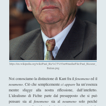
Antologia
(4)
►
Filosofia
(799)
►
Saggi
(72)
►
Scienza
(84)
►
Storia
(144)
►
Libri Recensiti
(441)
►
Random
(28)
►
https://en.wikipedia.org/wiki/Paul_Ric%C5%93ur#/media/File:Paul_Ricoeur_
Ironia
(7)
►
Balzan.png
Un Po’ Di Narrativa
(7)
►
Noi conosciamo la distinzione di Kant fra il
fenomeno
ed il
Attualità
(12)
►
noumeno
. Ciò che semplicemente
ci appare
ha un’essenza
mentre sfugge alla nostra riflessione, dall’intelletto.
Azione Filosofica
(4)
►
L’idealismo di Fichte parte dal presupposto che si può
Cinema e Serie
(15)
pensare sia al
fenomeno
sia al
noumeno
solo perché
►