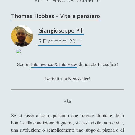
ALL'INTERNO DEL CARRELLO
L’Ultimo Scacco – Concorso Letterario
Thomas Hobbes – Vita e pensiero
Contatti & Collabora!
CERCA
La nostra storia
Giangiuseppe Pili
S
5 Dicembre, 2011
e
t
f
y
a
r
w
a
o
c
Scopri
Intelligence & Interview
di Scuola Filosofica!
SUPPORT US
i
c
u
h
Iscriviti alla Newsletter!
t
e
t
Se apprezzi il nostro lavoro, puoi effettuare una
donazione tramite PayPal!
t
b
u
Vita
e
o
b
r
o
e
Se ci fosse ancora qualcuno che potesse dubitare della
Contenuti
bontà della condizione di guerra, sia essa civile, non civile,
k
una rivoluzione o semplicemente uno sfogo di piazza o di