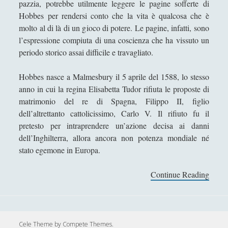
pazzia, potrebbe utilmente leggere le pagine sofferte di
Antologia
(4)
►
Hobbes per rendersi conto che la vita è qualcosa che è
Filosofia
(799)
►
molto al di là di un gioco di potere. Le pagine, infatti, sono
l’espressione compiuta di una coscienza che ha vissuto un
Saggi
(72)
►
periodo storico assai difficile e travagliato.
Scienza
(84)
►
Hobbes nasce a Malmesbury il 5 aprile del 1588, lo stesso
Storia
(144)
►
anno in cui la regina Elisabetta Tudor rifiuta le proposte di
matrimonio del re di Spagna, Filippo II, figlio
Libri Recensiti
(441)
►
dell’altrettanto cattolicissimo, Carlo V. Il rifiuto fu il
Random
(28)
►
pretesto per intraprendere un’azione decisa ai danni
dell’Inghilterra, allora ancora non potenza mondiale né
Ironia
(7)
►
stato egemone in Europa.
Un Po’ Di Narrativa
(7)
►
Continue Reading
T
Attualità
(12)
►
h
Azione Filosofica
(4)
►
o
m
Cinema e Serie
(15)
►
a
Cele Theme
by Compete Themes.