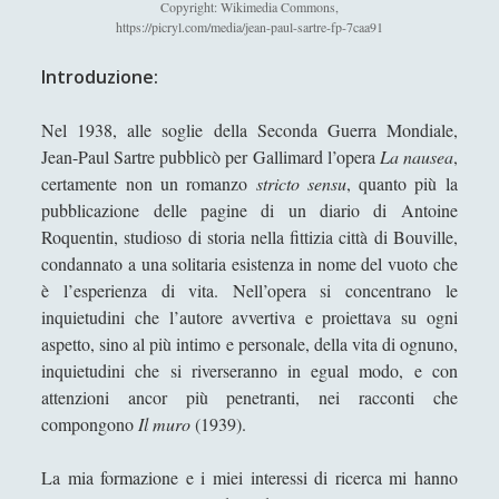
Copyright: Wikimedia Commons,
Antologia
(4)
►
https://picryl.com/media/jean-paul-sartre-fp-7caa91
Filosofia
(799)
►
Introduzione:
Saggi
(72)
►
Nel 1938, alle soglie della Seconda Guerra Mondiale,
Scienza
(84)
►
Jean-Paul Sartre pubblicò per Gallimard l’opera
La nausea
,
Storia
(144)
►
certamente non un romanzo
stricto sensu
, quanto più la
pubblicazione delle pagine di un diario di Antoine
Libri Recensiti
(441)
►
Roquentin, studioso di storia nella fittizia città di Bouville,
condannato a una solitaria esistenza in nome del vuoto che
Random
(28)
►
è l’esperienza di vita. Nell’opera si concentrano le
Ironia
(7)
►
inquietudini che l’autore avvertiva e proiettava su ogni
aspetto, sino al più intimo e personale, della vita di ognuno,
Un Po’ Di Narrativa
(7)
►
inquietudini che si riverseranno in egual modo, e con
Attualità
(12)
►
attenzioni ancor più penetranti, nei racconti che
compongono
Il muro
(1939).
Azione Filosofica
(4)
►
Cinema e Serie
(15)
►
La mia formazione e i miei interessi di ricerca mi hanno