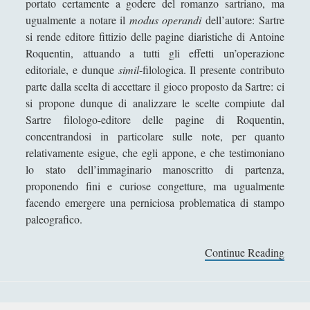
portato certamente a godere del romanzo sartriano, ma
Collana di Scuola Filosofica
(13)
►
ugualmente a notare il
modus operandi
dell’autore: Sartre
si rende editore fittizio delle pagine diaristiche di Antoine
Didattica
(7)
►
Roquentin, attuando a tutti gli effetti un’operazione
Economia
(9)
►
editoriale, e dunque
simil
-filologica. Il presente contributo
parte dalla scelta di accettare il gioco proposto da Sartre: ci
Filologia
(4)
►
si propone dunque di analizzare le scelte compiute dal
Geopolitica
(11)
►
Sartre filologo-editore delle pagine di Roquentin,
concentrandosi in particolare sulle note, per quanto
I percorsi di SF2.0
(7)
►
relativamente esigue, che egli appone, e che testimoniano
lo stato dell’immaginario manoscritto di partenza,
In edicola
(1)
►
proponendo fini e curiose congetture, ma ugualmente
Interviste
(70)
►
facendo emergere una perniciosa problematica di stampo
paleografico.
Itinerari
(14)
►
Musica
(14)
►
Continue Reading
U
n
Scacchi
(42)
►
g
Scoutismo
(1)
►
i