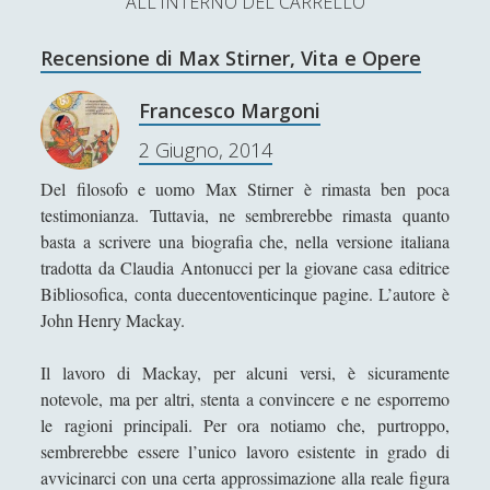
ALL'INTERNO DEL CARRELLO
L’Ultimo Scacco – Concorso Letterario
Recensione di Max Stirner, Vita e Opere
Contatti & Collabora!
CERCA
La nostra storia
Francesco Margoni
S
2 Giugno, 2014
e
t
f
y
a
Del filosofo e uomo Max Stirner è rimasta ben poca
r
SUPPORT US
w
a
o
testimonianza. Tuttavia, ne sembrerebbe rimasta quanto
c
basta a scrivere una biografia che, nella versione italiana
i
c
u
h
Se apprezzi il nostro lavoro, puoi effettuare una
tradotta da Claudia Antonucci per la giovane casa editrice
donazione tramite PayPal!
t
e
t
Bibliosofica, conta duecentoventicinque pagine. L’autore è
John Henry Mackay.
t
b
u
e
o
b
Il lavoro di Mackay, per alcuni versi, è sicuramente
notevole, ma per altri, stenta a convincere e ne esporremo
Contenuti
r
o
e
le ragioni principali. Per ora notiamo che, purtroppo,
k
sembrerebbe essere l’unico lavoro esistente in grado di
Antologia
(4)
►
avvicinarci con una certa approssimazione alla reale figura