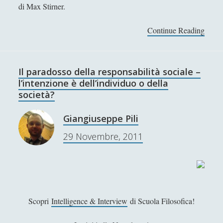
di Max Stirner.
Filosofia
(799)
►
Saggi
(72)
►
Continue Reading
R
e
Scienza
(84)
►
c
Storia
(144)
►
e
Il paradosso della responsabilità sociale –
n
l’intenzione è dell’individuo o della
Libri Recensiti
(441)
►
s
società?
Random
(28)
i
►
o
Giangiuseppe Pili
Ironia
(7)
►
n
29 Novembre, 2011
e
Un Po’ Di Narrativa
(7)
►
d
Attualità
(12)
►
i
M
Azione Filosofica
(4)
►
a
Cinema e Serie
(15)
►
x
Scopri
Intelligence & Interview
di Scuola Filosofica!
S
Collana di Scuola Filosofica
(13)
►
t