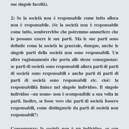
sue singole facoltà).
Sicurezza e Relazioni Internazionali
(14)
►
2)
Se la società non è responsabile come tutto allora
Storia della Letteratura
(160)
►
non è responsabile. (Se la società non è responsabile
Utilità
(12)
►
come tutto, sembrerebbe che potremmo ammettere che
lo possano essere le sue parti. Ma le sue parti sono
Venere in Cornice
(44)
►
definite come la società in generale, dunque, anche le
singole parti della società non sono responsabili. Un
Antologia F-M
altro ragionamento che porta alle stesse conseguenze:
Antologia N-S
se parti di società sono responsabili allora parti di parti
Antologia T-Z.
di società sono responsabili e anche parti di parti di
parti di società sono responsabili etc. cioè: la
'; collapsItems['collapsCat-4:4'] = '
responsabilità finisce nel singolo individuo. Il singolo
individuo –un uomo- non è scomponibile a sua volta in
Anassagora - Vita e Opere
parti. Inoltre, se fosse vero che parti di società fossero
responsabili, come distinguerle da parti di società non
Anassimandro - Vita e opere
responsabili?)
Anassimene - Vita e opere
Conseguenza: la società non è un individuo, se con