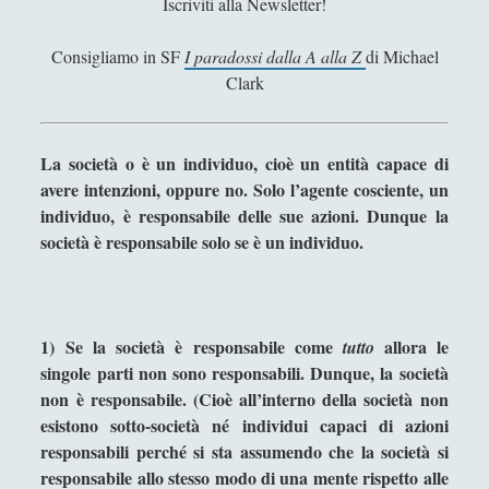
Iscriviti alla Newsletter!
i
Didattica
(7)
►
r
Consigliamo in SF
I paradossi dalla A alla Z
di Michael
Economia
(9)
►
n
Clark
e
Filologia
(4)
►
r
Geopolitica
(11)
►
,
La società o è un individuo, cioè un entità capace di
V
avere intenzioni, oppure no. Solo l’agente cosciente, un
I percorsi di SF2.0
(7)
►
i
individuo, è responsabile delle sue azioni. Dunque la
In edicola
(1)
t
►
società è responsabile solo se è un individuo.
a
Interviste
(70)
►
e
O
Itinerari
(14)
►
p
1)
Se la società è responsabile come
allora le
tutto
Musica
(14)
►
e
singole parti non sono responsabili. Dunque, la società
r
Scacchi
(42)
non è responsabile. (Cioè all’interno della società non
►
e
esistono sotto-società né individui capaci di azioni
Scoutismo
(1)
►
responsabili perché si sta assumendo che la società si
responsabile allo stesso modo di una mente rispetto alle
Segnalazioni
(223)
►