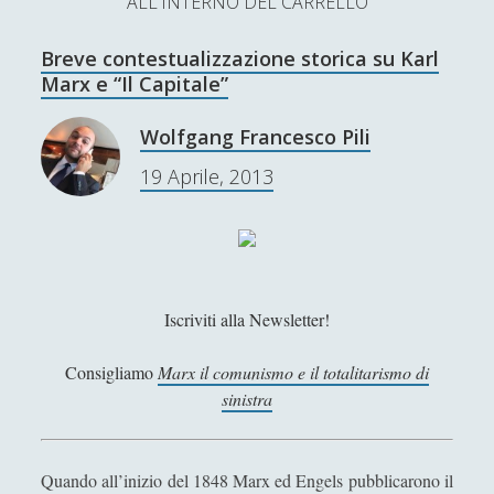
ALL'INTERNO DEL CARRELLO
L’Ultimo Scacco – Concorso Letterario
Breve contestualizzazione storica su Karl
Contatti & Collabora!
CERCA
Marx e “Il Capitale”
La nostra storia
S
Wolfgang Francesco Pili
e
t
f
y
19 Aprile, 2013
a
r
SUPPORT US
w
a
o
c
i
c
u
h
Se apprezzi il nostro lavoro, puoi effettuare una
donazione tramite PayPal!
t
e
t
Iscriviti alla Newsletter!
t
b
u
e
o
b
Consigliamo
Marx il comunismo e il totalitarismo di
sinistra
Contenuti
r
o
e
k
Antologia
(4)
►
Quando all’inizio del 1848 Marx ed Engels pubblicarono il