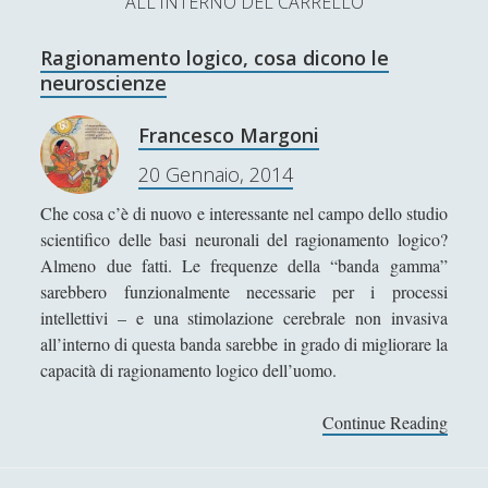
ALL'INTERNO DEL CARRELLO
L’Ultimo Scacco – Concorso Letterario
Ragionamento logico, cosa dicono le
Contatti & Collabora!
CERCA
neuroscienze
La nostra storia
S
Francesco Margoni
e
t
f
y
20 Gennaio, 2014
a
r
w
a
o
Che cosa c’è di nuovo e interessante nel campo dello studio
c
scientifico delle basi neuronali del ragionamento logico?
SUPPORT US
i
c
u
h
Almeno due fatti. Le frequenze della “banda gamma”
t
e
t
sarebbero funzionalmente necessarie per i processi
Se apprezzi il nostro lavoro, puoi effettuare una
intellettivi – e una stimolazione cerebrale non invasiva
donazione tramite PayPal!
t
b
u
all’interno di questa banda sarebbe in grado di migliorare la
e
o
b
capacità di ragionamento logico dell’uomo.
r
o
e
Continue Reading
R
Contenuti
k
a
g