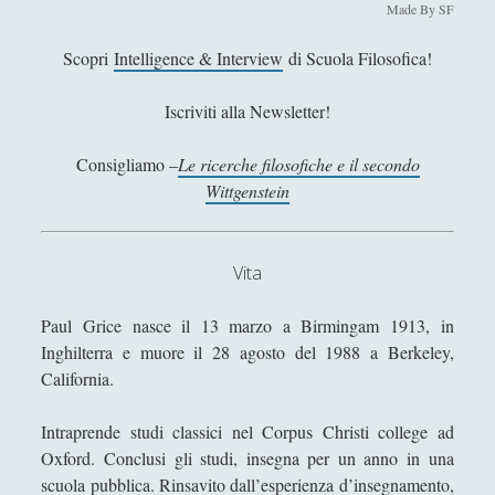
Made By SF
Filosofia
(799)
►
Saggi
(72)
Scopri
Intelligence & Interview
di Scuola Filosofica!
►
Scienza
(84)
►
Iscriviti alla Newsletter!
Storia
(144)
►
Consigliamo –
Le ricerche filosofiche e il secondo
Libri Recensiti
(441)
►
Wittgenstein
Random
(28)
►
Ironia
(7)
►
Vita
Un Po’ Di Narrativa
(7)
►
Paul Grice nasce il 13 marzo a Birmingam 1913, in
Attualità
(12)
Inghilterra e muore il 28 agosto del 1988 a Berkeley,
►
California.
Azione Filosofica
(4)
►
Intraprende studi classici nel Corpus Christi college ad
Cinema e Serie
(15)
►
Oxford. Conclusi gli studi, insegna per un anno in una
Collana di Scuola Filosofica
(13)
►
scuola pubblica. Rinsavito dall’esperienza d’insegnamento,