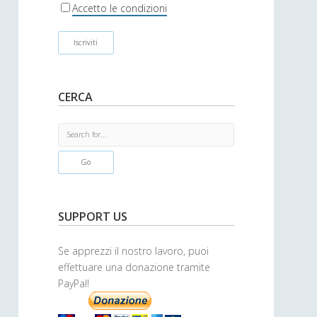
r
Accetto le condizioni
CERCA
S
e
a
r
c
h
SUPPORT US
Se apprezzi il nostro lavoro, puoi
effettuare una donazione tramite
PayPal!