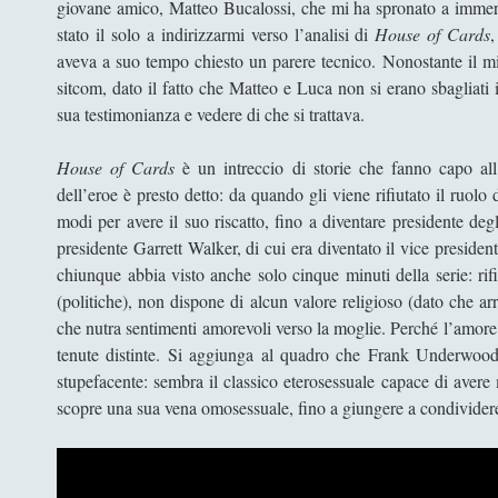
giovane amico, Matteo Bucalossi, che mi ha spronato a immerg
stato il solo a indirizzarmi verso l’analisi di
House of Cards
,
aveva a suo tempo chiesto un parere tecnico. Nonostante il mio 
sitcom, dato il fatto che Matteo e Luca non si erano sbagliati i
sua testimonianza e vedere di che si trattava.
House of Cards
è un intreccio di storie che fanno capo all
dell’eroe è presto detto: da quando gli viene rifiutato il ruolo di
modi per avere il suo riscatto, fino a diventare presidente de
presidente Garrett Walker, di cui era diventato il vice president
chiunque abbia visto anche solo cinque minuti della serie: rif
(politiche), non dispone di alcun valore religioso (dato che arr
che nutra sentimenti amorevoli verso la moglie. Perché l’amore
tenute distinte. Si aggiunga al quadro che Frank Underwoo
stupefacente: sembra il classico eterosessuale capace di ave
scopre una sua vena omosessuale, fino a giungere a condividere