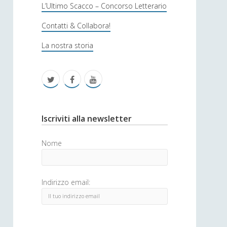
s
L’Ultimo Scacco – Concorso Letterario
o
Contatti & Collabora!
f
La nostra storia
i
c
t
f
y
a
w
a
o
i
c
u
S
Iscriviti alla newsletter
t
e
t
i
Nome
t
b
u
d
e
o
b
e
Indirizzo email:
r
o
e
b
k
a