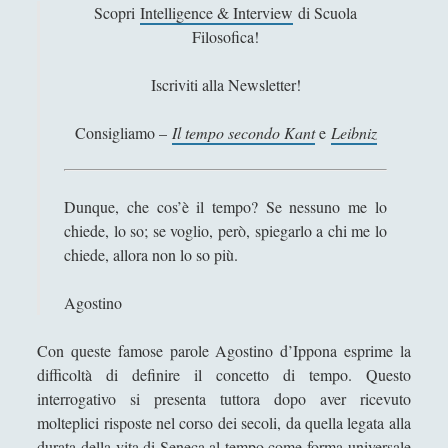
Antologia
(4)
►
Scopri
Intelligence & Interview
di Scuola
Filosofica!
Filosofia
(799)
►
Iscriviti alla Newsletter!
Saggi
(72)
►
Scienza
(84)
►
Consigliamo –
Il tempo secondo Kant
e
Leibniz
Storia
(144)
►
Libri Recensiti
(441)
►
Dunque, che cos’è il tempo? Se nessuno me lo
chiede, lo so; se voglio, però, spiegarlo a chi me lo
Random
(28)
►
chiede, allora non lo so più.
Ironia
(7)
►
Agostino
Un Po’ Di Narrativa
(7)
►
Con queste famose parole Agostino d’Ippona esprime la
Attualità
(12)
►
difficoltà di definire il concetto di tempo. Questo
Azione Filosofica
(4)
►
interrogativo si presenta tuttora dopo aver ricevuto
molteplici risposte nel corso dei secoli, da quella legata alla
Cinema e Serie
(15)
►
durata della vita di Seneca al tempo come forma universale