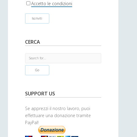
r
Accetto le condizioni
CERCA
S
e
a
r
c
h
SUPPORT US
Se apprezzi il nostro lavoro, puoi
effettuare una donazione tramite
PayPal!