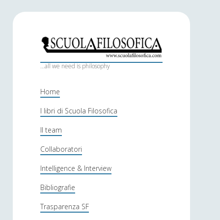
S
c
...all we need is philosophy
u
Home
o
I libri di Scuola Filosofica
l
Il team
a
f
Collaboratori
i
Intelligence & Interview
l
Bibliografie
o
Trasparenza SF