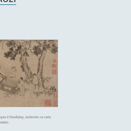
gna il Daodejing, inchiostro su carta.
ominio.