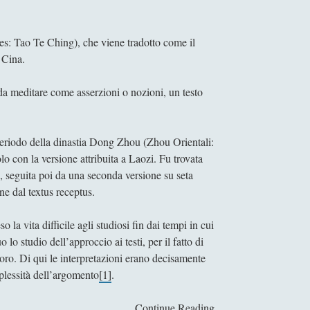
es: Tao Te Ching), che viene tradotto come il
a Cina.
 da meditare come asserzioni o nozioni, un testo
periodo della dinastia Dong Zhou (Zhou Orientali:
o con la versione attribuita a Laozi. Fu trovata
ù, seguita poi da una seconda versione su seta
ione dal textus receptus.
 la vita difficile agli studiosi fin dai tempi in cui
 lo studio dell’approccio ai testi, per il fatto di
 loro. Di qui le interpretazioni erano decisamente
omplessità dell’argomento
[1]
.
Continue Reading
C