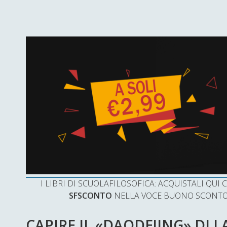
I LIBRI DI SCUOLAFILOSOFICA: ACQUISTALI QU
SFSCONTO
NELLA VOCE BUONO SCONTO 
CAPIRE IL «DAODEJING» DI L