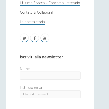
s
L’Ultimo Scacco – Concorso Letterario
o
Contatti & Collabora!
f
La nostra storia
i
c
t
f
y
a
w
a
o
i
c
u
S
Iscriviti alla newsletter
t
e
t
i
Nome
t
b
u
d
e
o
b
e
Indirizzo email:
r
o
e
b
k
a