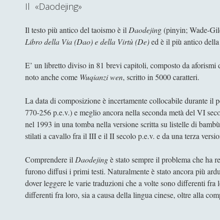
Il «Daodejing»
Il testo più antico del taoismo è il
Daodejin
g (pinyin; Wade-Gil
Libro della Via (Dao) e della Virtù (De)
ed è il più antico dell
E’ un libretto diviso in 81 brevi capitoli, composto da aforismi
noto anche come
Wuqianzi wen
, scritto in 5000 caratteri.
La data di composizione è incertamente collocabile durante il 
770-256 p.e.v.) e meglio ancora nella seconda metà del VI secol
nel 1993 in una tomba nella versione scritta su listelle di bamb
stilati a cavallo fra il III e il II secolo p.e.v. e da una terza vers
Comprendere il
Daodejing
è stato sempre il problema che ha reso
furono diffusi i primi testi. Naturalmente è stato ancora più arduo
dover leggere le varie traduzioni che a volte sono differenti fra
differenti fra loro, sia a causa della lingua cinese, oltre alla c