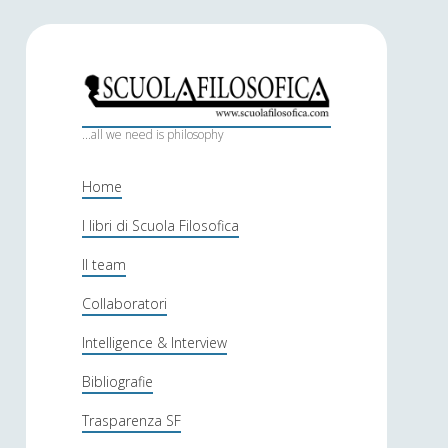
S
c
...all we need is philosophy
u
Home
o
I libri di Scuola Filosofica
l
Il team
a
f
Collaboratori
i
Intelligence & Interview
l
Bibliografie
o
Trasparenza SF