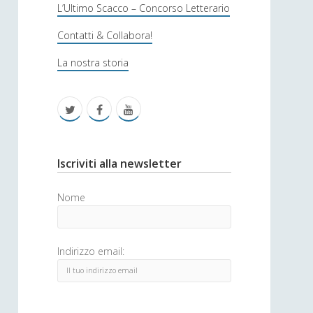
s
L’Ultimo Scacco – Concorso Letterario
o
Contatti & Collabora!
f
La nostra storia
i
c
t
f
y
a
w
a
o
i
c
u
S
Iscriviti alla newsletter
t
e
t
i
Nome
t
b
u
d
e
o
b
e
Indirizzo email:
r
o
e
b
k
a