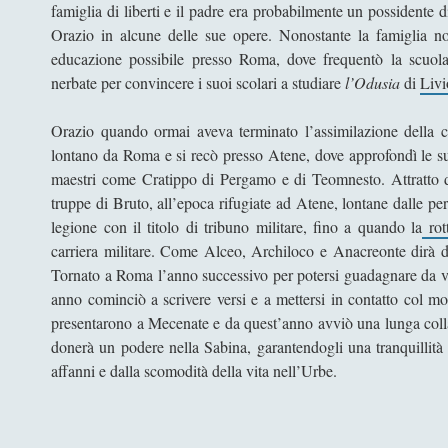
famiglia di liberti e il padre era probabilmente un possidente d
Orazio in alcune delle sue opere. Nonostante la famiglia non
educazione possibile presso Roma, dove frequentò la scuola
nerbate per convincere i suoi scolari a studiare
l’Odusia
di
Liv
Orazio quando ormai aveva terminato l’assimilazione della cu
lontano da Roma e si recò presso Atene, dove approfondì le su
maestri come Cratippo di Pergamo e di Teomnesto. Attratto d
truppe di Bruto, all’epoca rifugiate ad Atene, lontane dalle p
legione con il titolo di tribuno militare, fino a quando la
rot
carriera militare. Come Alceo, Archiloco e Anacreonte dirà di
Tornato a Roma l’anno successivo per potersi guadagnare da 
anno cominciò a scrivere versi e a mettersi in contatto col mo
presentarono a Mecenate e da quest’anno avviò una lunga colla
donerà un podere nella Sabina, garantendogli una tranquillità
affanni e dalla scomodità della vita nell’Urbe.