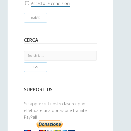
r
Accetto le condizioni
CERCA
S
e
a
r
c
h
SUPPORT US
Se apprezzi il nostro lavoro, puoi
effettuare una donazione tramite
PayPal!