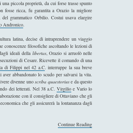
i una piccola proprietà, da cui forse trasse spunto
 fosse ricca, fu garantita a Orazio la migliore
 del grammatico Orbilio. Costui usava elargire
io Andronico
.
ltura latina, decise di intraprendere un viaggio
e conoscenze filosofiche ascoltando le lezioni di
agli ideali della
libertas
, Orazio si arruolò nelle
ersecuzioni di Cesare. Ricevette il comando di una
ta di Filippi nel 42 a.C
. interruppe la sua breve
 aver abbandonato lo scudo per salvarsi la vita.
vivere divenne uno
scriba quaestorius
e da questo
ndo dei letterati. Nel 38 a.C.
Virgilio
e Vario lo
borazione con il consigliere di Ottaviano che gli
 economica che gli assicurerà la lontananza dagli
Continue Reading
O
r