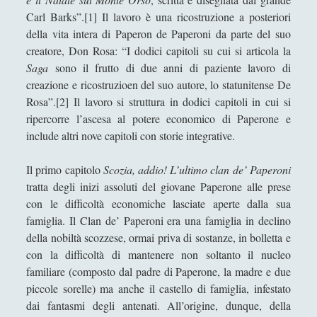
Collana di Scuola Filosofica
(13)
►
Carl Barks”.[1] Il lavoro è una ricostruzione a posteriori
della vita intera di Paperon de Paperoni da parte del suo
Didattica
(7)
►
creatore, Don Rosa: “I dodici capitoli su cui si articola la
Economia
(9)
►
Saga
sono il frutto di due anni di paziente lavoro di
creazione e ricostruzioen del suo autore, lo statunitense De
Filologia
(4)
►
Rosa”.[2] Il lavoro si struttura in dodici capitoli in cui si
ripercorre l’ascesa al potere economico di Paperone e
Geopolitica
(11)
►
include altri nove capitoli con storie integrative.
I percorsi di SF2.0
(7)
►
Il primo capitolo
Scozia, addio! L’ultimo clan de’ Paperoni
In edicola
(1)
►
tratta degli inizi assoluti del giovane Paperone alle prese
Interviste
(70)
►
con le difficoltà economiche lasciate aperte dalla sua
famiglia. Il Clan de’ Paperoni era una famiglia in declino
Itinerari
(14)
►
della nobiltà scozzese, ormai priva di sostanze, in bolletta e
Musica
(14)
con la difficoltà di mantenere non soltanto il nucleo
►
familiare (composto dal padre di Paperone, la madre e due
Scacchi
(42)
►
piccole sorelle) ma anche il castello di famiglia, infestato
dai fantasmi degli antenati. All’origine, dunque, della
Scoutismo
(1)
►