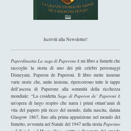
Antologia
(4)
►
Filosofia
(799)
►
Saggi
(72)
►
Scienza
(84)
►
Iscriviti alla Newsletter!
Storia
(144)
►
Libri Recensiti
(441)
►
Paperdinastia La saga di Paperone
è un libro a fumetti che
raccoglie la storia di uno dei più celebri personaggi
Random
(28)
►
Disneyani, Paperon de Paperoni. Il libro mette insieme
Ironia
(7)
►
varie storie che, unite insieme, ripercorrono tutte le tappe
dell’ascesa di Paperone alla sommità della ricchezza
Un Po’ Di Narrativa
(7)
►
mondiale: “La cosidetta
Saga di Paperon de’ Paperoni
è
Attualità
(12)
un’opera di largo respiro che narra i primi ottant’anni di
►
vita del papero più ricco del mondo, dalla nascita, datata
Azione Filosofica
(4)
►
Glasgow 1867, fino alla prima apparizione nel mondo del
fumetto, avvenuta nel Natale del 1947 nella storia
Paperino
Cinema e Serie
(15)
►
e il Natale sul Monte Orso
, scritta e disegnata dal grande