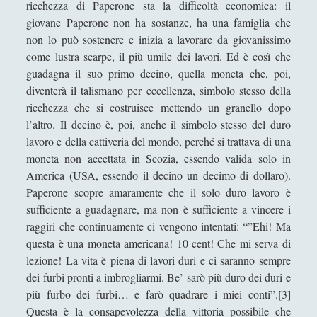
ricchezza di Paperone sta la difficoltà economica: il
Segnalazioni
(223)
►
giovane Paperone non ha sostanze, ha una famiglia che
non lo può sostenere e inizia a lavorare da giovanissimo
Sicurezza e Relazioni Internazionali
(14)
►
come lustra scarpe, il più umile dei lavori. Ed è così che
Storia della Letteratura
(160)
►
guadagna il suo primo decino, quella moneta che, poi,
diventerà il talismano per eccellenza, simbolo stesso della
Utilità
(12)
►
ricchezza che si costruisce mettendo un granello dopo
l’altro. Il decino è, poi, anche il simbolo stesso del duro
Venere in Cornice
(44)
►
lavoro e della cattiveria del mondo, perché si trattava di una
moneta non accettata in Scozia, essendo valida solo in
ARTICOLI PER AUTORE
America (USA, essendo il decino un decimo di dollaro).
Paperone scopre amaramente che il solo duro lavoro è
Alberto Labellarte
sufficiente a guadagnare, ma non è sufficiente a vincere i
raggiri che continuamente ci vengono intentati: “”Ehi! Ma
Alessandro Giorgi
questa è una moneta americana! 10 cent! Che mi serva di
Alice Manzoni
lezione! La vita è piena di lavori duri e ci saranno sempre
dei furbi pronti a imbrogliarmi. Be’ sarò più duro dei duri e
Andrea Bardazzi
più furbo dei furbi… e farò quadrare i miei conti”.[3]
Andrea Corona
Questa è la consapevolezza della vittoria possibile che