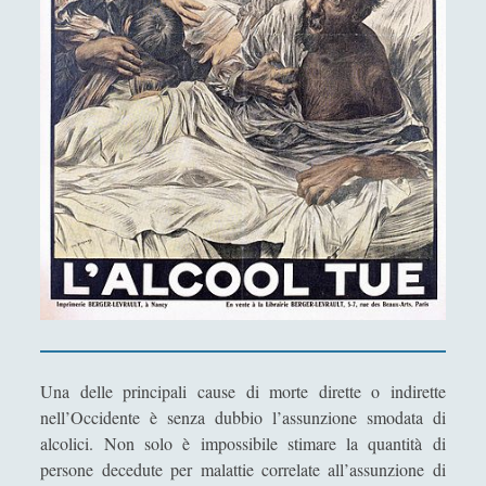
Antologia
(4)
►
Filosofia
(799)
►
Saggi
(72)
►
Scienza
(84)
►
Storia
(144)
►
Libri Recensiti
(441)
►
Random
(28)
►
Ironia
(7)
►
Un Po’ Di Narrativa
(7)
►
Attualità
(12)
►
Una delle principali cause di morte dirette o indirette
nell’Occidente è senza dubbio l’assunzione smodata di
Azione Filosofica
(4)
►
alcolici. Non solo è impossibile stimare la quantità di
Cinema e Serie
(15)
►
persone decedute per malattie correlate all’assunzione di