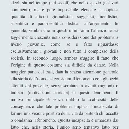
alcol, sia nel tempo (nei secoli) che nello spazio (nei vari
Collana di Scuola Filosofica
(13)
►
continenti), ma è pure impossibile elencare la copiosa
Didattica
(7)
►
quantità di articoli giornalistici, saggistici, moralistici,
scientifici e parascientifici dedicati all’argomento. In
Economia
(9)
►
generale, sembra che in questi ultimi anni l’attenzione sia
leggermente cresciuta nella considerazione del problema a
Filologia
(4)
►
livello giovanile, come se il fatto riguardasse
Geopolitica
(11)
►
esclusivamente i giovani e non tutto il complesso della
società. In secondo luogo, sembra sfuggire il fatto che
I percorsi di SF2.0
(7)
►
l’origine di questo costume sia difficile da datare. Nella
In edicola
(1)
►
maggior parte dei casi, data la scarsa attenzione generale
alla storia dell’uomo, si considera il fenomeno con gli occhi
Interviste
(70)
►
attoniti del presente, senza scrutare in avanti (ragioni) o
indietro (motivazioni storiche) in questo fenomeno. Il
Itinerari
(14)
►
motivo principale è senza dubbio la scabrosità delle
Musica
(14)
►
conseguenze che tale problema implica: l’incapacità di
fornire una visione positiva della vita da parte di chi accetta
Scacchi
(42)
►
o condanna il fenomeno. Questa incapacità è rimarcata dal
Scoutismo
(1)
►
fatto che, nella storia, l’unico serio tentativo fatto per