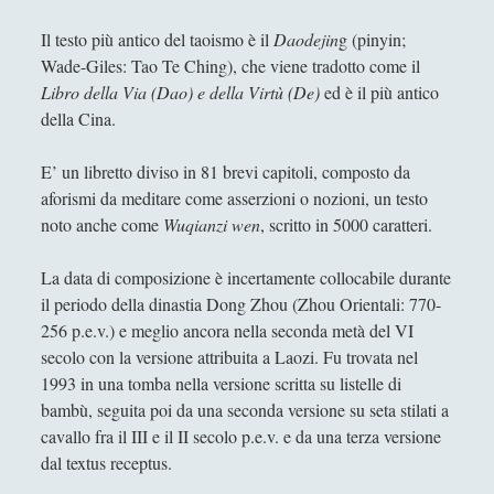
Antologia
(4)
►
Il testo più antico del taoismo è il
Daodejin
g (pinyin;
Filosofia
(799)
►
Wade-Giles: Tao Te Ching), che viene tradotto come il
Libro della Via (Dao) e della Virtù (De)
ed è il più antico
Saggi
(72)
►
della Cina.
Scienza
(84)
►
E’ un libretto diviso in 81 brevi capitoli, composto da
Storia
(144)
►
aforismi da meditare come asserzioni o nozioni, un testo
Libri Recensiti
(441)
►
noto anche come
Wuqianzi wen
, scritto in 5000 caratteri.
Random
(28)
►
La data di composizione è incertamente collocabile durante
Ironia
(7)
il periodo della dinastia Dong Zhou (Zhou Orientali: 770-
►
256 p.e.v.) e meglio ancora nella seconda metà del VI
Un Po’ Di Narrativa
(7)
►
secolo con la versione attribuita a Laozi. Fu trovata nel
1993 in una tomba nella versione scritta su listelle di
Attualità
(12)
►
bambù, seguita poi da una seconda versione su seta stilati a
Azione Filosofica
(4)
►
cavallo fra il III e il II secolo p.e.v. e da una terza versione
dal textus receptus.
Cinema e Serie
(15)
►