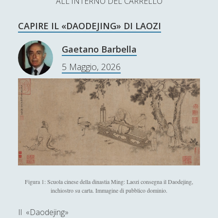
ALL'INTERNO DEL CARRELLO
L’Ultimo Scacco – Concorso Letterario
CAPIRE IL «DAODEJING» DI LAOZI
Contatti & Collabora!
CERCA
La nostra storia
Gaetano Barbella
S
5 Maggio, 2026
e
t
f
y
a
r
w
a
o
c
SUPPORT US
i
c
u
h
t
e
t
Se apprezzi il nostro lavoro, puoi effettuare una
donazione tramite PayPal!
t
b
u
e
o
b
r
o
e
Figura 1: Scuola cinese della dinastia Ming: Laozi consegna il Daodejing,
inchiostro su carta. Immagine di pubblico dominio.
Contenuti
k
Il «Daodejing»