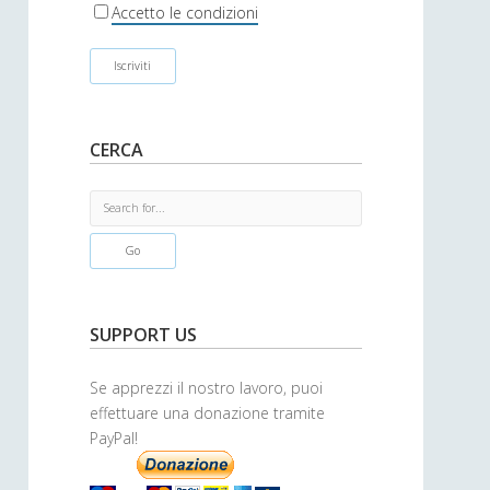
r
Accetto le condizioni
CERCA
S
e
a
r
c
h
SUPPORT US
Se apprezzi il nostro lavoro, puoi
effettuare una donazione tramite
PayPal!