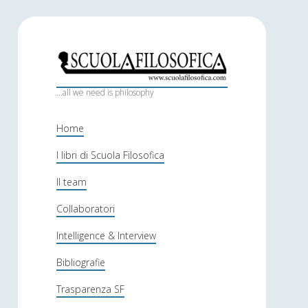
S
c
...all we need is philosophy
u
Home
o
I libri di Scuola Filosofica
l
Il team
a
f
Collaboratori
i
Intelligence & Interview
l
Bibliografie
o
Trasparenza SF