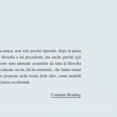
ia antica, non solo perché riprende, dopo la piena
la filosofia a lui precedente, ma anche perché egli
ono state talmente assimilate da tutta la filosofia
 criticato sia da chi ha sostenuto, che fanno ormai
ondo proposto nella teoria delle idee, come modelli
scienza occidentale.
Continue Reading
P
l
a
t