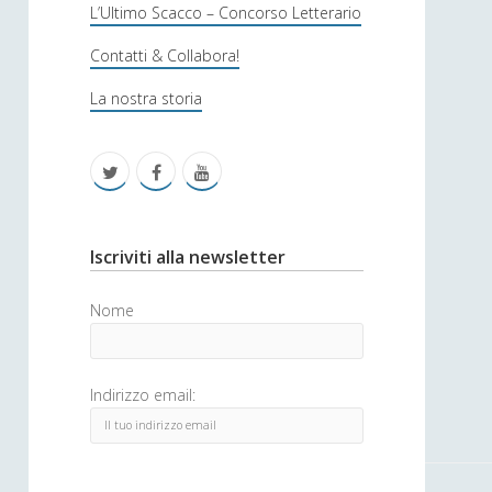
s
L’Ultimo Scacco – Concorso Letterario
o
Contatti & Collabora!
f
La nostra storia
i
c
t
f
y
a
w
a
o
i
c
u
S
Iscriviti alla newsletter
t
e
t
i
Nome
t
b
u
d
e
o
b
e
Indirizzo email:
r
o
e
b
k
a