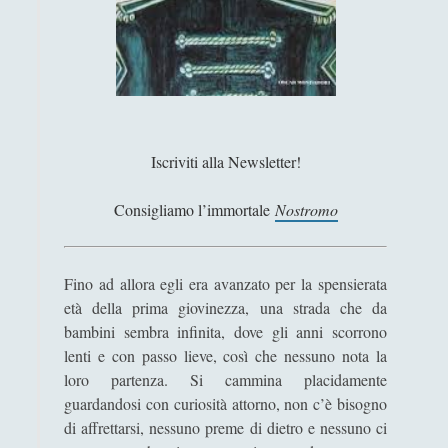
Filosofia
(799)
►
Saggi
(72)
►
Scienza
(84)
►
Storia
(144)
►
Iscriviti alla Newsletter!
Libri Recensiti
(441)
►
Random
(28)
►
Consigliamo l’immortale
Nostromo
Ironia
(7)
►
Un Po’ Di Narrativa
(7)
►
Fino ad allora egli era avanzato per la spensierata
età della prima giovinezza, una strada che da
Attualità
(12)
►
bambini sembra infinita, dove gli anni scorrono
lenti e con passo lieve, così che nessuno nota la
Azione Filosofica
(4)
►
loro partenza. Si cammina placidamente
Cinema e Serie
(15)
►
guardandosi con curiosità attorno, non c’è bisogno
di affrettarsi, nessuno preme di dietro e nessuno ci
Collana di Scuola Filosofica
(13)
►