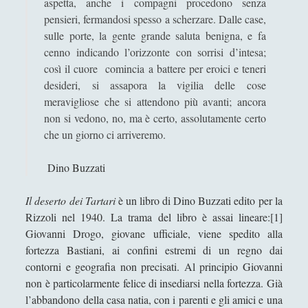
aspetta, anche i compagni procedono senza
Didattica
(7)
►
pensieri, fermandosi spesso a scherzare. Dalle case,
sulle porte, la gente grande saluta benigna, e fa
Economia
(9)
►
cenno indicando l’orizzonte con sorrisi d’intesa;
Filologia
(4)
►
così il cuore comincia a battere per eroici e teneri
desideri, si assapora la vigilia delle cose
Geopolitica
(11)
►
meravigliose che si attendono più avanti; ancora
non si vedono, no, ma è certo, assolutamente certo
I percorsi di SF2.0
(7)
►
che un giorno ci arriveremo.
In edicola
(1)
►
Dino Buzzati
Interviste
(70)
►
Itinerari
(14)
►
Il deserto dei Tartari
è un libro di Dino Buzzati edito per la
Rizzoli nel 1940. La trama del libro è assai lineare:[1]
Musica
(14)
►
Giovanni Drogo, giovane ufficiale, viene spedito alla
fortezza Bastiani, ai confini estremi di un regno dai
Scacchi
(42)
►
contorni e geografia non precisati. Al principio Giovanni
Scoutismo
(1)
►
non è particolarmente felice di insediarsi nella fortezza. Già
l’abbandono della casa natia, con i parenti e gli amici e una
Segnalazioni
(223)
►