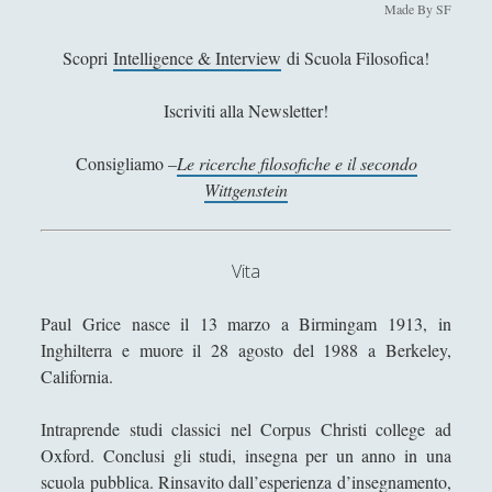
Antologia
(4)
►
Made By SF
Filosofia
(799)
►
Scopri
Intelligence & Interview
di Scuola Filosofica!
Saggi
(72)
►
Iscriviti alla Newsletter!
Scienza
(84)
►
Consigliamo –
Le ricerche filosofiche e il secondo
Storia
(144)
►
Wittgenstein
Libri Recensiti
(441)
►
Random
(28)
►
Vita
Ironia
(7)
►
Paul Grice nasce il 13 marzo a Birmingam 1913, in
Un Po’ Di Narrativa
(7)
►
Inghilterra e muore il 28 agosto del 1988 a Berkeley,
California.
Attualità
(12)
►
Azione Filosofica
(4)
►
Intraprende studi classici nel Corpus Christi college ad
Oxford. Conclusi gli studi, insegna per un anno in una
Cinema e Serie
(15)
►
scuola pubblica. Rinsavito dall’esperienza d’insegnamento,