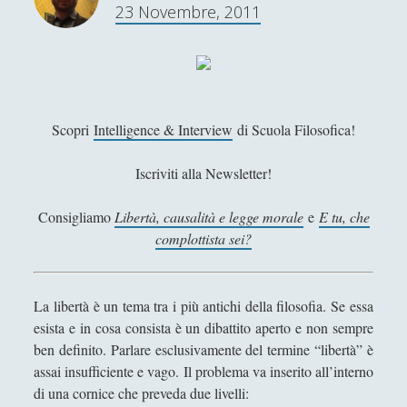
23 Novembre, 2011
i
Didattica
(7)
►
N
Economia
(9)
►
o
b
Filologia
(4)
►
e
l
Geopolitica
(11)
►
Scopri
Intelligence & Interview
di Scuola Filosofica!
a
I percorsi di SF2.0
(7)
►
l
Iscriviti alla Newsletter!
l
In edicola
(1)
►
a
Consigliamo
Libertà, causalità e legge morale
e
E tu, che
Interviste
(70)
►
l
complottista sei?
e
Itinerari
(14)
►
t
t
Musica
(14)
►
La libertà è un tema tra i più antichi della filosofia. Se essa
e
esista e in cosa consista è un dibattito aperto e non sempre
Scacchi
(42)
►
r
ben definito. Parlare esclusivamente del termine “libertà” è
a
Scoutismo
(1)
►
assai insufficiente e vago. Il problema va inserito all’interno
t
di una cornice che preveda due livelli:
Segnalazioni
(223)
►
u