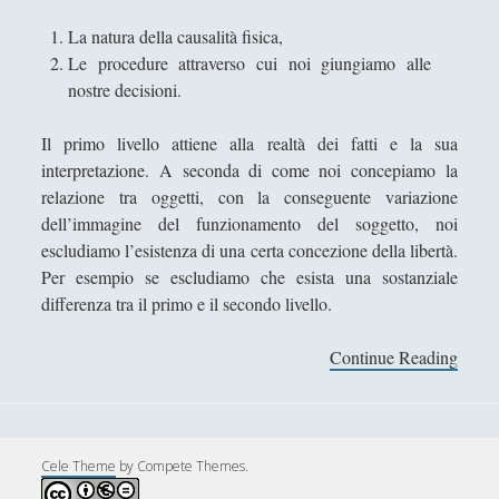
r
Sicurezza e Relazioni Internazionali
(14)
►
La natura della causalità fisica,
a
Le procedure attraverso cui noi giungiamo alle
Storia della Letteratura
(160)
►
–
nostre decisioni.
I
Utilità
(12)
►
V
Il primo livello attiene alla realtà dei fatti e la sua
O
Venere in Cornice
(44)
►
interpretazione. A seconda di come noi concepiamo la
A
relazione tra oggetti, con la conseguente variazione
Antologia F-M
N
dell’immagine del funzionamento del soggetto, noi
D
Antologia N-S
escludiamo l’esistenza di una certa concezione della libertà.
R
Per esempio se escludiamo che esista una sostanziale
Antologia T-Z.
I
differenza tra il primo e il secondo livello.
Ć
'; collapsItems['collapsCat-4:4'] = '
Continue Reading
L
a
Anassagora - Vita e Opere
l
Anassimandro - Vita e opere
i
Anassimene - Vita e opere
b
Cele Theme
by Compete Themes.
e